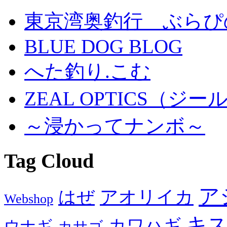
東京湾奥釣行 ぶらぴ
BLUE DOG BLOG
へた釣り.こむ
ZEAL OPTICS（
～浸かってナンボ～
Tag Cloud
ア
アオリイカ
はぜ
Webshop
キ
カワハギ
ウナギ
カサゴ