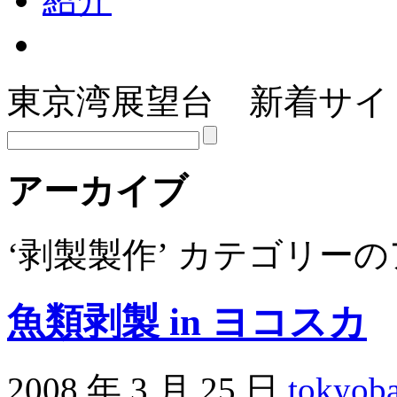
東京湾展望台 新着サイ
アーカイブ
‘剥製製作’ カテゴリー
魚類剥製 in ヨコスカ
2008 年 3 月 25 日
tokyob