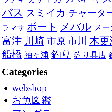
バス
スミイカ
チャータ
メバル
ボート
メー
ラマサ
川崎
木更
富津
市川
市原
船橋
釣り
袖ヶ浦
釣り具店
Categories
webshop
お魚図鑑