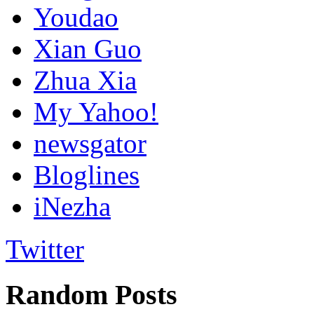
Youdao
Xian Guo
Zhua Xia
My Yahoo!
newsgator
Bloglines
iNezha
Twitter
Random Posts