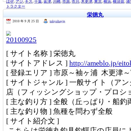
はぜ
,
アジ
,
キス
,
千葉
,
富津
,
川崎
,
市原
,
市川
,
木更津
,
東京
,
横浜
,
横須賀
,
浦
トラクター
栄徳丸
2010 年 9 月 25 日
tokyobayjp
[ サイト名称 ] 栄徳丸
[ サイトアドレス ]
http://ameblo.jp/eit
[ 登録エリア ] 市原～袖ヶ浦 木更津
[ サイトジャンル ] 一般サイト（ア
店（フィッシングショップ・プロシ
[ 主な釣り方 ] 全般（丘っぱり・船釣
[ 主な釣り物 ] 魚種を問わず全般
[ サイト紹介文 ]
こちらは栄徳丸釣具釣餌店の店員に