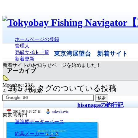
ホームページの登録
管理人
登録サイト一覧
東京湾展望台 新着サイト
紹介
新着更新
新着サイトのお知らせページを始めました！
アーカイブ
MoonAge: 23.8
‘袖ヶ浦’ タグのついている投稿
キーワードで検索
hisanagaの釣行記
2010 年 9 月 27 日
tokyobayjp
東京湾専門
遊漁船データーベース
釣具メーカーリンク