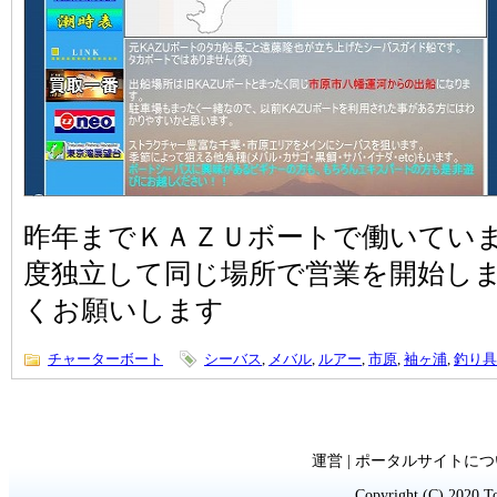
昨年までＫＡＺＵボートで働いてい
度独立して同じ場所で営業を開始し
くお願いします
チャーターボート
シーバス
,
メバル
,
ルアー
,
市原
,
袖ヶ浦
,
釣り具
運営 | ポータルサイトにつ
Copyright (C) 2020 To