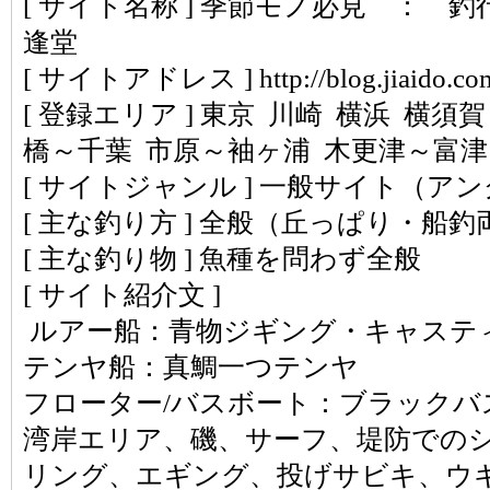
[ サイト名称 ] 季節モノ必見 ： 
逢堂
[ サイトアドレス ] http://blog.jiaido.co
[ 登録エリア ] 東京 川崎 横浜 横須
橋～千葉 市原～袖ヶ浦 木更津～富
[ サイトジャンル ] 一般サイト（ア
[ 主な釣り方 ] 全般（丘っぱり・船釣
[ 主な釣り物 ] 魚種を問わず全般
[ サイト紹介文 ]
ルアー船：青物ジギング・キャステ
テンヤ船：真鯛一つテンヤ
フローター/バスボート：ブラックバ
湾岸エリア、磯、サーフ、堤防での
リング、エギング、投げサビキ、ウ