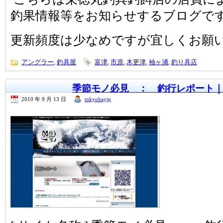
釣果情報等をお知らせするブログで
更新頻度は少なめですが宜しくお願
アングラー
,
釣具屋
富津
,
市原
,
木更津
,
袖ヶ浦
,
釣り具店
季節モノ必見 ： 釣行レポート
2010 年 9 月 13 日
tokyobayjp