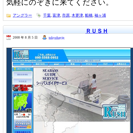
気軽にのぞきに来てください。
アングラー
千葉
,
富津
,
市原
,
木更津
,
船橋
,
袖ヶ浦
ＲＵＳＨ
2008 年 8 月 5 日
tokyobayjp