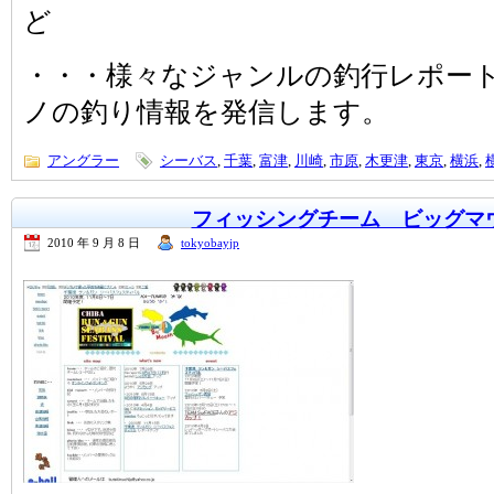
ど
・・・様々なジャンルの釣行レポー
ノの釣り情報を発信します。
アングラー
シーバス
,
千葉
,
富津
,
川崎
,
市原
,
木更津
,
東京
,
横浜
,
フィッシングチーム ビッグマ
2010 年 9 月 8 日
tokyobayjp