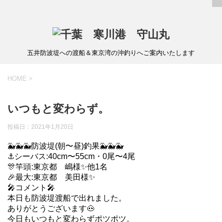
五井防波堤への渡船＆東京湾の沖釣りへご案内いたします
HOME
>
いつもと変わらず。
投稿日：
2021年1月20日
🐳🐳🐳防波堤(朝〜昼)釣果🐳🐳🐳
⚓️シーバス:40cm〜55cm・0尾〜4尾
🎊竿頭:東京都 嶋様✨他1名
🎉最大:東京都 美田様✨
🎤コメント🎤
本日も防波堤渡船で出れました。
ありがとうございます🐽
今日もいつもと変わらずポツポツ。