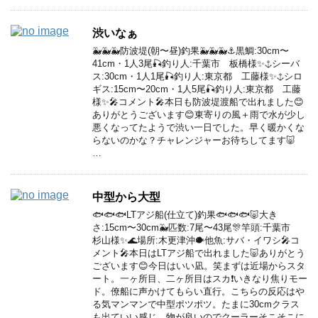
渋いなぁ
🐳🐳🐳防波堤(朝〜昼)釣果🐳🐳🐳⚓️黒鯛:30cm〜
41cm・1人3尾🎣釣り人:千葉市 板橋様✨⚓️シーバ
ス:30cm・1人1尾🎣釣り人:東京都 工藤様✨⚓️シロ
ギス:15cm〜20cm・1人5尾🎣釣り人:東京都 工藤
様✨🎤コメント🎤本日も防波堤渡船で出れました😊
ありがとうございます😊東寄りの風＋雨で水が少し
悪くなってたようで渋い一日でした。早く暖かくな
らないのかな？チャレンジャーお待ちしてます🐷
…
中型から大型
🐟🐟🐟LTアジ船(仕立て)釣果🐟🐟🐟🐷大き
さ:15cm〜30cm🐳匹数:7尾〜43尾🎊竿頭:千葉市
杉山様✨🌊場所:木更津沖🐡他魚:サバ・イワシ🎤コ
メント🎤本日はLTアジ船で出れました🐷ありがとう
ございます😊今日はいい凪。笑まずは近場からスタ
ート。一ヶ所目、二ヶ所目はスカ❗️いきなり焦りモー
ド。僚船に声かけてもらい直行。こちらの反応はや
る気マンマンで中型ポツポツ。たまに30cmクラス
も出ていい感じ。物が良いのでクーラーそこそこに