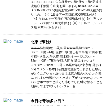
∋∋∋∋∋∋∋∋∋∋ ◇各種乗合い船･仕立て船･防波堤
渡船◇千葉港 守山丸お問い合わせ☎043-312-2640
📱080-5898-2385(船長直電)📠043-312-2640現在の釣
りもの。【×】1日ルアー五目船:9000円(氷付き)
【×】午前ルアー五目船:7500円(氷付き)【×】夜ルア
ーシーバス船:7500円(氷付き)【×】1日ルアーシーバ
ス船:9000円(氷付き)【…
北東で撃沈❗
🐳🐳🐳防波堤(朝～昼)釣果🐳🐳🐳黒鯛:35cm～
50cm・0尾～6尾 全体18枚 通し有🎊竿頭:市川市:松
本様✨🎉最大:牛久市 花水様✨シーバス:30cm～
52cm・0尾～7尾🎊竿頭:入間市 溝口様✨シロギ
ス:12cm～28cm・10尾～15尾🎊竿頭:東京都 尾形様
✨🎤コメント🎤本日も防波堤渡船で出れました❗あり
がとうございます🙇今日は北東の風のせいか水が澄
んでしまい苦戦❗たぶん水温も下がったのかな？シー
バスはポツポツと拾えた感じでした❗水が治ることを
期待してます‼️チャレンジャーお…
今日は青物多い日？