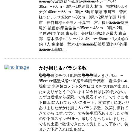
🐳🐳🐳防波堤(朝〜昼)釣果🐳🐳🐳⚓️シーバス:
30cm〜70cm・0尾〜1尾🎉最大:柏市 福村様✨⚓️イ
ナダ:40cm〜55cm・0尾〜8尾🎊竿頭:市川市 菅原
様✨⚓️ワラサ:63cm〜80cm・0尾〜2尾🎊竿頭:船橋
市 長谷川様✨🎉最大:千葉市 宮川様✨🐳🐳🐳防波
堤(午後便)釣果🐳🐳🐳⚓️35cm〜48cm・0尾〜2尾
全体9枚🎊竿頭:東京都 矢吹様✨他2名🎉最大:東京
都 荒木律様✨⚓️シーバス:45cm〜65cm・1人4尾🎣
釣り人:東京都 荒木様✨🐳🐳🐳防波堤(夜釣り)釣果
🐳🐳🐳⚓️黒鯛:…
かけ損じ＆バラシ多数
🐉🐉🐉餌タチウオ船釣果🐉🐉🐉🐷大きさ:70cm〜
95cm🐟匹数:4尾〜10尾🎊竿頭:千葉市 岩澤様✨🌊
場所:走水沖🎤コメント🎤本日はタチウオ船で出まし
た🐷ありがとうございます😊今日はお客様少なめ。
まずは近場から探索。でも反応イマイチですぐに南
下❗️船団に入れてもらいスタート。開始すぐにあたり
ありましたがかけ損じ＆バラシ多数。次第に慣れて
きてからはポツポツ。でも後半反応ありましたが魚
のやる気スイッチOFF。厳しくなっちゃいました。
でもお土産は確保できたので良しとして下さい。笑
またご予約入れば出船致…