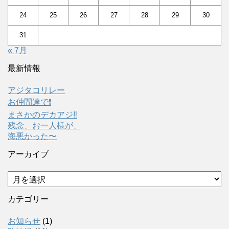
24
25
26
27
28
29
30
31
« 7月
最新情報
アジタコリレー
お仲間達で❗️
まさかのデカアジ‼️
残念、お一人様が、
海悪かった〜
アーカイブ
ア
ー
カ
カテゴリー
イ
ブ
お知らせ
(1)