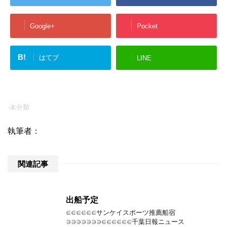
Google+
Pocket
B!
はてブ
LINE
-未分類
執筆者：
関連記事
出船予定
∈∈∈∈∈∈サンケイスポーツ推薦船宿
∋∋∋∋∋∋∋∈∈∈∈∈∈千葉日報ニュース