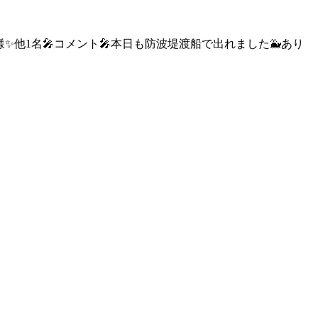
市 荒木様✨他1名🎤コメント🎤本日も防波堤渡船で出れました🐳あり