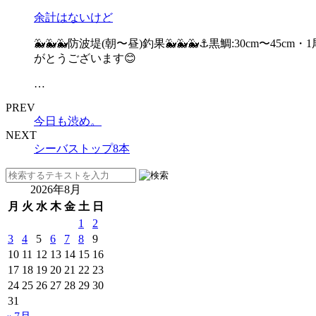
余計はないけど
🐳🐳🐳防波堤(朝〜昼)釣果🐳🐳🐳⚓️黒鯛:30cm
がとうございます😊
…
PREV
今日も渋め。
NEXT
シーバストップ8本
2026年8月
月
火
水
木
金
土
日
1
2
3
4
5
6
7
8
9
10
11
12
13
14
15
16
17
18
19
20
21
22
23
24
25
26
27
28
29
30
31