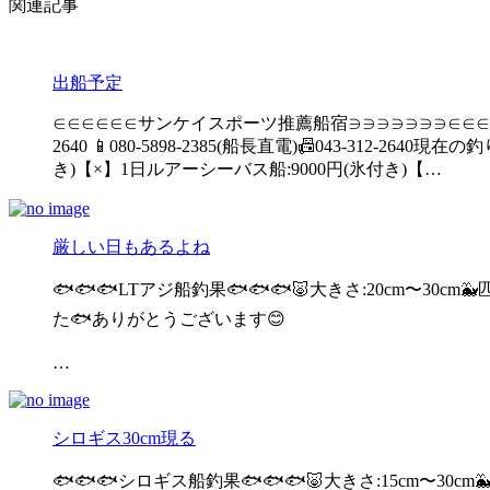
関連記事
出船予定
∈∈∈∈∈∈サンケイスポーツ推薦船宿∋∋∋∋∋∋∋∈∈∈
2640 📱080-5898-2385(船長直電)📠043-312
き)【×】1日ルアーシーバス船:9000円(氷付き)【…
厳しい日もあるよね
🐟🐟🐟LTアジ船釣果🐟🐟🐟🐷大きさ:20cm〜3
た🐟ありがとうございます😊
…
シロギス30cm現る
🐟🐟🐟シロギス船釣果🐟🐟🐟🐷大きさ:15cm〜3