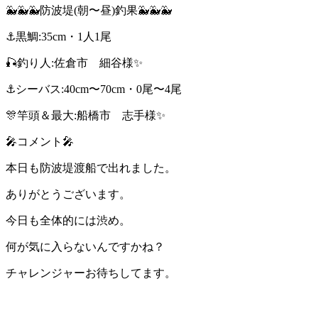
🐳🐳🐳防波堤(朝〜昼)釣果🐳🐳🐳
⚓️黒鯛:35cm・1人1尾
🎣釣り人:佐倉市 細谷様✨
⚓️シーバス:40cm〜70cm・0尾〜4尾
🎊竿頭＆最大:船橋市 志手様✨
🎤コメント🎤
本日も防波堤渡船で出れました。
ありがとうございます。
今日も全体的には渋め。
何が気に入らないんですかね？
チャレンジャーお待ちしてます。