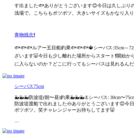
す出ました🐟ありがとうございます😊今日は久しぶ
浅場で。こちらもポツポツ。大きいサイズもかなり入りい
青物残念❗
🐟🐟🐟ルアー五目船釣果🐟🐟🐟🔱シーバス:35cm
ざいます🐷今日も少し離れた場所からスタート❗開始
に入らないのか？どこに行ってもシーバスは見れるんだ
シーバス75cm
🐳🐳🐳防波堤(朝〜昼)釣果🐳🐳🐳⚓️シーバス: 30c
防波堤渡船で出れました🐽ありがとうございます😊
ポツポツ。笑チャレンジャーお待ちしてます🐷
…