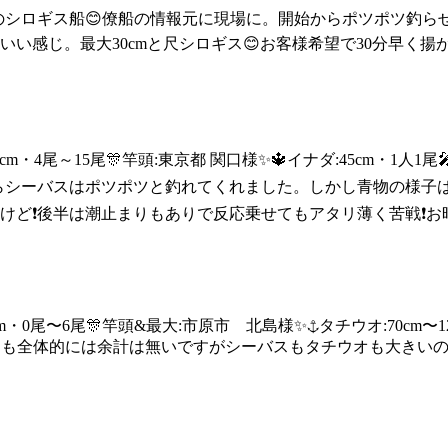
りのシロギス船😊僚船の情報元に現場に。開始からポツポツ釣
い感じ。最大30cmと尺シロギス😊お客様希望で30分早く
～72cm・4尾～15尾🎊竿頭:東京都 関口様✨🔱イナダ:45cm
からシーバスはポツポツと釣れてくれました。しかし青物の様子
けど❗後半は潮止まりもありで反応乗せてもアタリ薄く苦戦❗
m〜75cm・0尾〜6尾🎊竿頭&最大:市原市 北島様✨⚓️タチウオ:70c
今日も全体的には余計は無いですがシーバスもタチウオも大きい