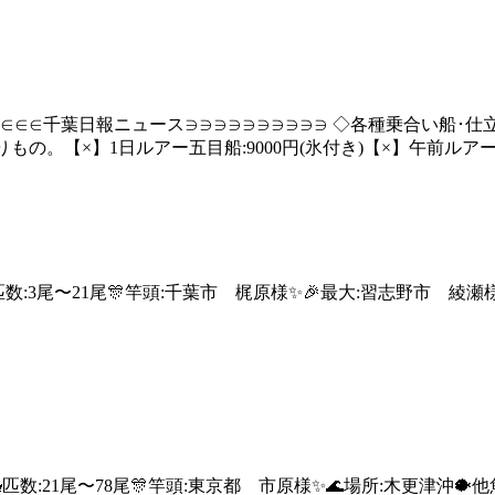
∈∈∈千葉日報ニュース∋∋∋∋∋∋∋∋∋∋ ◇各種乗合い船･仕立て
-2640現在の釣りもの。【×】1日ルアー五目船:9000円(氷付き)【×】午
0cm🐳匹数:3尾〜21尾🎊竿頭:千葉市 梶原様✨🎉最大:習志野市
0cm🐳匹数:21尾〜78尾🎊竿頭:東京都 市原様✨🌊場所:木更