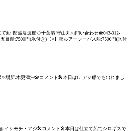
船･防波堤渡船◇千葉港 守山丸お問い合わせ☎043-312-
前ルアー五目船:7500円(氷付き)【×】夜ルアーシーバス船:7500円(氷付
 綾瀬様✨場所:木更津沖🎤コメント🎤本日はLTアジ船でも出れまし
津沖🐡他魚:イシモチ・アジ🎤コメント🎤本日は仕立て船でシロギスで