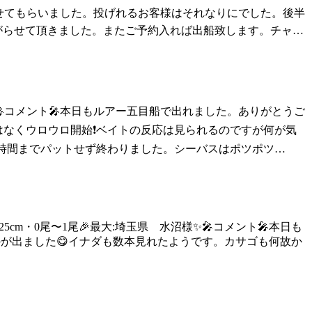
らせてもらいました。投げれるお客様はそれなりにでした。後半
揚がらせて頂きました。またご予約入れば出船致します。チャ…
・1人1尾🎤コメント🎤本日もルアー五目船で出れました。ありがとうご
はなくウロウロ開始❗ベイトの反応は見られるのですが何が気
お時間までパットせず終わりました。シーバスはポツポツ…
m〜125cm・0尾〜1尾🎉最大:埼玉県 水沼様✨🎤コメント🎤本日も
のが出ました😋イナダも数本見れたようです。カサゴも何故か