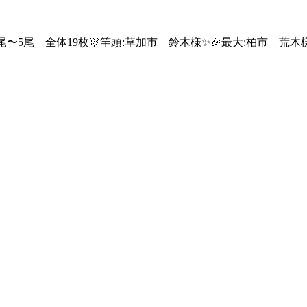
〜45cm・1尾〜5尾 全体19枚🎊竿頭:草加市 鈴木様✨🎉最大:柏