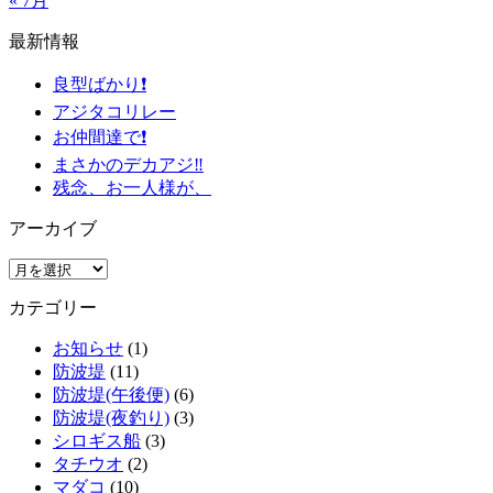
« 7月
最新情報
良型ばかり❗️
アジタコリレー
お仲間達で❗️
まさかのデカアジ‼️
残念、お一人様が、
アーカイブ
ア
ー
カテゴリー
カ
イ
お知らせ
(1)
ブ
防波堤
(11)
防波堤(午後便)
(6)
防波堤(夜釣り)
(3)
シロギス船
(3)
タチウオ
(2)
マダコ
(10)