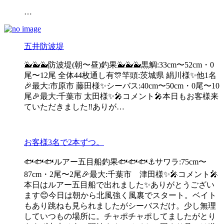
…
五井防波堤
🐳🐳🐳防波堤(朝〜昼)釣果🐳🐳🐳黒鯛:33cm〜52cm・0
尾〜12尾 全体44枚通し有🎊竿頭:茨城県 絹川様✨他1名
🎉最大:市原市 藤田様✨シーバス:40cm〜50cm・0尾〜10
尾🎉最大:千葉市 太田様✨🎤コメント🎤本日もお客様来
ていただきました‼️ありが…
お客様3名で2本ずつ。
🐟🐟🐟ルアー五目船釣果🐟🐟🐟⚓️サワラ:75cm〜
87cm・2尾〜2尾🎉最大:千葉市 津田様✨🎤コメント🎤
本日はルアー五目船で出れました✨ありがとうござい
ます😊今日は朝から北風強く風裏でスタート。ベイト
もあり跳ねも見られましたがシーバスだけ。少し無理
していつもの場所に。チャポチャポしてましたがとり