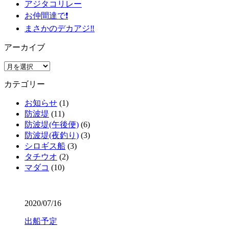
アジタコリレー
お仲間達で❗️
まさかのデカアジ‼️
アーカイブ
ア
ー
カテゴリー
カ
イ
お知らせ
(1)
ブ
防波堤
(11)
防波堤(午後便)
(6)
防波堤(夜釣り)
(3)
シロギス船
(3)
タチウオ
(2)
マダコ
(10)
2020/07/16
出船予定