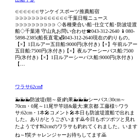
∈∈∈∈∈∈サンケイスポーツ推薦船宿
∋∋∋∋∋∋∋∈∈∈∈∈∈千葉日報ニュース
∋∋∋∋∋∋∋∋∋∋ ◇各種乗合い船･仕立て船･防波堤渡
船◇千葉港 守山丸お問い合わせ☎043-312-2640 📱080-
5898-2385(船長直電)📠043-312-2640現在の釣りもの。
【×】1日ルアー五目船:9000円(氷付き)【×】午前ルアー
五目船:7500円(氷付き)【×】夜ルアーシーバス船:7500
円(氷付き)【×】1日ルアーシーバス船:9000円(氷付き)
【…
ワラサ62cm❗
🐳🐳🐳防波堤(朝～昼)釣果🐳🐳🐳シーバス:30cm～
70cm・0尾～11尾🎊竿頭&最大:東京都 工藤様✨ワラ
サ:62cm・1本🎤コメント🎤本日も防波堤渡船で出れま
した。ありがとうございます🙇今日もポツポツと見れ
たようです❗62cmのワラサも釣れてくれました。います
ね～❗笑チャレンジャーお待ちしてます🙇