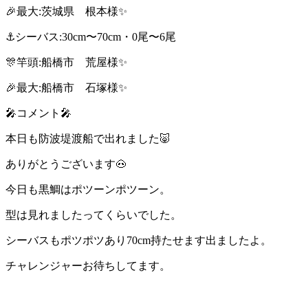
🎉最大:茨城県 根本様✨
⚓️シーバス:30cm〜70cm・0尾〜6尾
🎊竿頭:船橋市 荒屋様✨
🎉最大:船橋市 石塚様✨
🎤コメント🎤
本日も防波堤渡船で出れました🐷
ありがとうございます🐽
今日も黒鯛はポツーンポツーン。
型は見れましたってくらいでした。
シーバスもポツポツあり70cm持たせます出ましたよ。
チャレンジャーお待ちしてます。