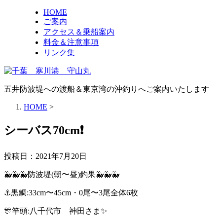
HOME
ご案内
アクセス＆乗船案内
料金＆注意事項
リンク集
五井防波堤への渡船＆東京湾の沖釣りへご案内いたします
HOME
>
シーバス70cm❗️
投稿日：
2021年7月20日
🐳🐳🐳防波堤(朝〜昼)釣果🐳🐳🐳
⚓️黒鯛:33cm〜45cm・0尾〜3尾全体6枚
🎊竿頭:八千代市 神田さま✨