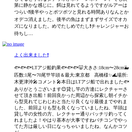
第に静かな感じに。餌は見れてるようですがルアーは
つらい❗️後半やっとポツポツと見れる時間ありなんとか
オデコ消えました。後半の魚はまずまずサイズでオカ
ズになりました。めでたしめでたし❗️チャレンジャーお
待ちし…
よく出来ました❗️
🐟🐟🐟LTアジ船釣果🐟🐟🐟🐷大きさ:18cm〜28cm🐳
匹数:1尾〜70尾🎊竿頭＆最大:東京都 高橋様✨🌊場所:
木更津沖🎤コメント🎤本日はLTアジ船で出れました🐟
ありがとうございます😊貸し竿の方達にレクチャーさ
せて頂き出船！前回良かった周辺から探索し朝イチか
ら型見れてじわじわと当たり良くなり最後までやれま
した、前回よりも型も良くなっていましたね、竿頭は
貸し竿の女性の方、レクチャー通りバッチリ釣ってく
れましたよ！やはり基本が大事ですねバチコンでやっ
てた方は厳しい日になっちゃいましたね、なんかコツ