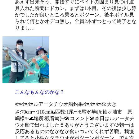
あえず出来そう。開始すぐにベイトの固まり見つけ道
具入れた瞬間にドカン。まずは1本目。その後は少し静
かでしたが良いところ乗るとポツーン。後半ボイル見
られて何とかオデコ無し。全員2本ずつとって終了とな
りまし…
こんなもんなのかな？
🐟🐟🐟ルアータチウオ船釣果🐟🐟🐟🐷大き
さ:70cm〜110cm🐳匹数:1尾〜6尾🎊竿頭:袖ヶ浦市 原
嶋様✨🌊場所:観音崎沖🎤コメント🎤本日はルアータチ
ウオ船で出れました🐽ありがとうございます🐽朝一は
反応あるもののなかなか食いついてくれず苦戦。我慢
してると小柄なタチウオがポツーンポツーン。でも次