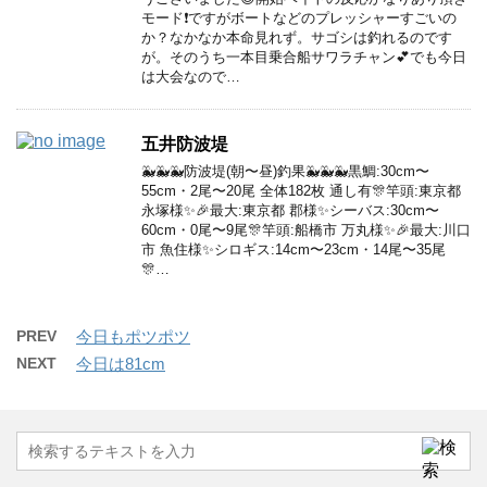
モード❗️ですがボートなどのプレッシャーすごいの
か？なかなか本命見れず。サゴシは釣れるのです
が。そのうち一本目乗合船サワラチャン💕でも今日
は大会なので…
五井防波堤
🐳🐳🐳防波堤(朝〜昼)釣果🐳🐳🐳黒鯛:30cm〜
55cm・2尾〜20尾 全体182枚 通し有🎊竿頭:東京都
永塚様✨🎉最大:東京都 郡様✨シーバス:30cm〜
60cm・0尾〜9尾🎊竿頭:船橋市 万丸様✨🎉最大:川口
市 魚住様✨シロギス:14cm〜23cm・14尾〜35尾
🎊…
PREV
今日もポツポツ
NEXT
今日は81cm