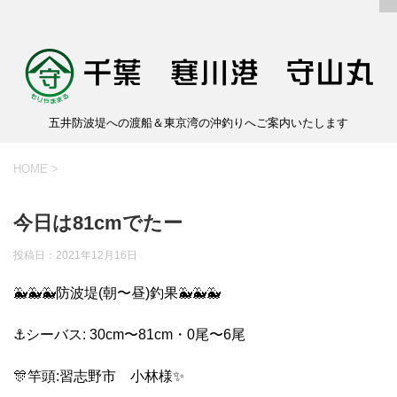
五井防波堤への渡船＆東京湾の沖釣りへご案内いたします
HOME
>
今日は81cmでたー
投稿日：
2021年12月16日
🐳🐳🐳防波堤(朝〜昼)釣果🐳🐳🐳
⚓️シーバス: 30cm〜81cm・0尾〜6尾
🎊竿頭:習志野市 小林様✨