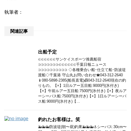
執筆者：
関連記事
出船予定
∈∈∈∈∈∈サンケイスポーツ推薦船宿
∋∋∋∋∋∋∋∈∈∈∈∈∈千葉日報ニュース
∋∋∋∋∋∋∋∋∋∋ ◇各種乗合い船･仕立て船･防波堤
渡船◇千葉港 守山丸お問い合わせ☎043-312-2640
📱080-5898-2385(船長直電)📠043-312-2640現在の釣
りもの。【×】1日ルアー五目船:9000円(氷付き)
【×】午前ルアー五目船:7500円(氷付き)【×】夜ルア
ーシーバス船:7500円(氷付き)【×】1日ルアーシーバ
ス船:9000円(氷付き)【…
釣れたお客様は。笑
🐳🐳🐳防波堤(朝〜昼)釣果🐳🐳🐳⚓️シーバス:30cm〜