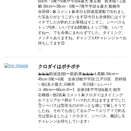
60cm・0尾〜6尾🎊竿頭&最大:東京都 鈴木様✨⚓️黒
鯛:30cm〜38cm・0尾〜7尾🎊竿頭＆最大:船橋市
永田様✨🎤コメント🎤本日も防波堤渡船で出れまし
た🐷ありがとうございます😊今日も全体的にはイマ
イチでしたが釣れたお客様はそこそこ。シーバスも
トップ6本。いいですね❗️黒鯛もトップ7枚。いいで
すねー。でも全体にまわらずでした。タイミング、
メッチャありますね。ギャンブル❗️チャレンジャーお
待ちしてます😊
…
クロダイはボチボチ
🐳🐳🐳防波堤(朝〜昼)釣果🐳🐳🐳⚓️黒鯛:34cm〜
45cm 0尾〜6尾 全体18枚🎊竿頭:江戸川区 田村様
✨他1名🎉最大:川崎市 市川様✨⚓️シーバ
ス:48cm〜66cm 0〜1 全体3本🎊竿頭&最大:柏市
石橋様✨他2名🎤コメント🎤クロダイはタイミング
か？エリアか？餌か？ハマれた方はまずまずでした
👌シーバスは型見るのがやっとな感じで厳しそうで
したね、それでも信じてるルアー？エリア？で釣る
方は型みましたよ！クロダイ、シーバス、腕試し💪
チャレンジお待ちしています♪
…