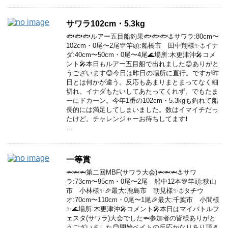
サワラ102cm・5.3kg
🐟🐟🐟ルアー五目船釣果🐟🐟🐟⚓️サワラ:80cm〜
102cm・0尾〜2尾🎊竿頭:船橋市 田中翔様✨⚓️イナ
ダ:40cm〜50cm・0尾〜4尾🌊場所:木更津沖🎤コメ
ント🎤本日もルアー五目船で出れました😊ありがと
うございます😊今日は昨日の場所に直行。ですが昨
日とは何かが違う。反応もあまりまとまってなく細
切れ。イナダもたいしてあたってくれず。でもたま
ーにドカーン。今年1番の102cm・5.3kgも釣れて船
長的には満足してしまいました。数はイマイチだっ
たけど。チャレンジャーお待ちしてます❗️
…
一等賞
🦈🦈🦈第二回MBF(サワラ大会)🦈🦈🦈⚓️サワ
ラ:73cm〜95cm・0尾〜2尾 船中12本🎊竿頭:狭山
市 小林様✨🎉最大:鹿島市 朝見様✨⚓️タチウ
オ:70cm〜110cm・0尾〜1尾🎉最大:千葉市 小間様
✨🌊場所:木更津沖🎤コメント🎤本日はマイバトルフ
ェスタ(サワラ)大会でした🦈参加者の皆様ありがと
うございました😊開始ベイトの反応かなりあり頂き