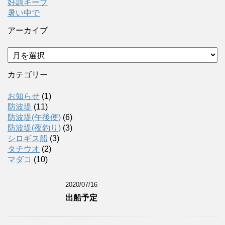
好調キープ
暑い中で
アーカイブ
ア
ー
カ
カテゴリー
イ
ブ
お知らせ
(1)
防波堤
(11)
防波堤(午後便)
(6)
防波堤(夜釣り)
(3)
シロギス船
(3)
タチウオ
(2)
マダコ
(10)
2020/07/16
出船予定