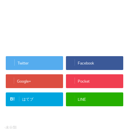
Twitter
Facebook
Google+
Pocket
B!
はてブ
LINE
-未分類