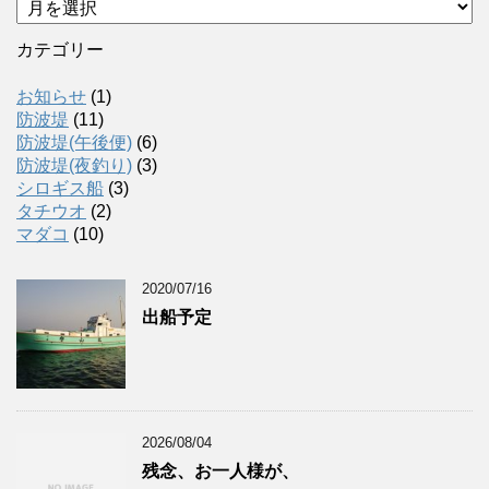
ー
カ
カテゴリー
イ
ブ
お知らせ
(1)
防波堤
(11)
防波堤(午後便)
(6)
防波堤(夜釣り)
(3)
シロギス船
(3)
タチウオ
(2)
マダコ
(10)
2020/07/16
出船予定
2026/08/04
残念、お一人様が、