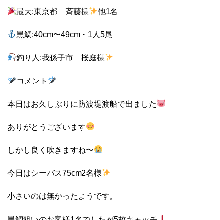
最大:東京都 斉藤様
他1名
黒鯛:40cm〜49cm・1人5尾
釣り人:我孫子市 桜庭様
コメント
本日はお久しぶりに防波堤渡船で出ました
ありがとうございます
しかし良く吹きますね〜
今日はシーバス75cm2名様
小さいのは無かったようです。
黒鯛狙いのお客様1名でしたが5枚キャッチ