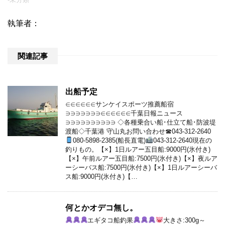
執筆者：
関連記事
出船予定
∈∈∈∈∈∈サンケイスポーツ推薦船宿
∋∋∋∋∋∋∋∈∈∈∈∈∈千葉日報ニュース
∋∋∋∋∋∋∋∋∋∋ ◇各種乗合い船･仕立て船･防波堤
渡船◇千葉港 守山丸お問い合わせ☎043-312-2640
080-5898-2385(船長直電)
043-312-2640現在の
釣りもの。【×】1日ルアー五目船:9000円(氷付き)
【×】午前ルアー五目船:7500円(氷付き)【×】夜ルア
ーシーバス船:7500円(氷付き)【×】1日ルアーシーバ
ス船:9000円(氷付き)【…
何とかオデコ無し。
エギタコ船釣果
大きさ:300g～