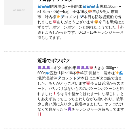
防波堤(朝〜昼)釣果
黒鯛:30cm〜
51.8cm・0尾〜5尾 全体16枚
竿頭&最大:市川
市 叶内様
コメント
本日も防波堤渡船で出
れました
ありがとうございます
今日も黒鯛はま
ずまず。ポツーンポツーンと釣れたようでした
外
道もよろしかったです。0-10＝15チャレンジャーお
待ちしてます。
…
近場でポツポツ
エギタコ船釣果
大きさ:300g〜
600g
匹数:1杯〜10杯
竿頭:川越市 清水様
場所:長浦沖
コメント
本日はエギタコ船で出ま
した。ありがとうございます
今日は近場からスタ
ート。バリバリはないもののポツーンポツーンと釣
れました
やはり中盤からはたまーにな感じに。と
りあえずあっちこっちまわりながら拾い釣り。後半
少し良い所に入り少し数増やせました。オデコだけ
なくて良かった〜
チャレンジャーお待ちしてます
…