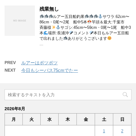
残業無し
ルアー五目船釣果
サワラ:62cm〜
86cm・0尾〜2尾 船中5本
竿頭＆最大:千葉市
斉藤様
サゴシ:45cm〜59cm・0尾〜1尾 船中3
本
場所:長浦沖
コメント
本日もルアー五目船
で出れました
ありがとうございます
…
PREV
ルアーはポツポツ
NEXT
今日もシーバス75cmでたー
2026年8月
月
火
水
木
金
土
日
1
2