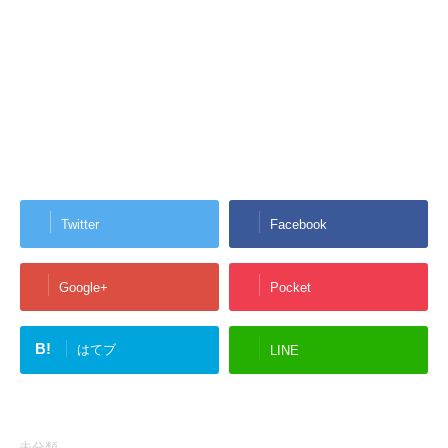
Twitter
Facebook
Google+
Pocket
B!
はてブ
LINE
-未分類