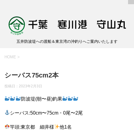
五井防波堤への渡船＆東京湾の沖釣りへご案内いたします
HOME
>
シーバス75cm2本
投稿日：
2023年2月3日
防波堤(朝〜昼)釣果
シーバス:50cm〜75cm・0尾〜2尾
竿頭:東京都 細井様
他1名