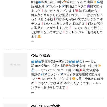
800g
匹数:2杯～10杯
竿頭:市原市 外山様
場
所:横浜沖
コメント
本日はエギタコ
船で出れ
ました
ありがとうございます
先ずは東から
何ヵ所か回りましたが型見る程度。ここはとおもい
っきり西に移動
根掛かりが多いですがポチンコポ
チンコ
いいところに入るとポロポロ
何とか皆さ
ん型見ることが出来ました
こんなにうまく行くこ
とは中々ないですけど
チャレンジャーお待ちして
ます
…
今日も渋め
防波堤(朝〜昼)釣果
シーバス:
30cm〜76cm・0尾〜4尾
竿頭:東京都 鈴木様
ワラサ:60cm〜69cm・0尾〜1尾
最大:茂原市
堀越様
コメント
本日も防波堤渡船で出れま
した
ありがとうございます
今日も全体的には渋
め
でもワラサは全体9本出てたようです。チャレ
ンジャーお待ちしてます
…
今日はトップ5枚