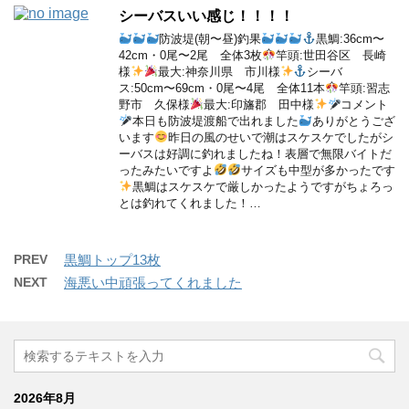
シーバスいい感じ！！！！
防波堤(朝〜昼)釣果
黒鯛:36cm〜
42cm・0尾〜2尾 全体3枚
竿頭:世田谷区 長崎
様
最大:神奈川県 市川様
シーバ
ス:50cm〜69cm・0尾〜4尾 全体11本
竿頭:習志
野市 久保様
最大:印旛郡 田中様
コメント
本日も防波堤渡船で出れました
ありがとうござ
います
昨日の風のせいで潮はスケスケでしたがシ
ーバスは好調に釣れましたね！表層で無限バイトだ
ったみたいですよ
サイズも中型が多かったです
黒鯛はスケスケで厳しかったようですがちょろっ
とは釣れてくれました！…
PREV
黒鯛トップ13枚
NEXT
海悪い中頑張ってくれました
2026年8月