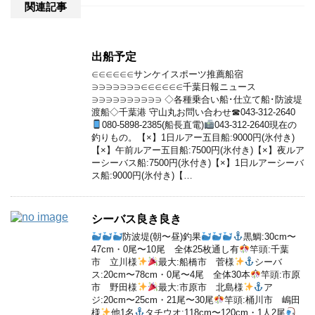
関連記事
出船予定
∈∈∈∈∈∈サンケイスポーツ推薦船宿
∋∋∋∋∋∋∋∈∈∈∈∈∈千葉日報ニュース
∋∋∋∋∋∋∋∋∋∋ ◇各種乗合い船･仕立て船･防波堤
渡船◇千葉港 守山丸お問い合わせ☎043-312-2640
080-5898-2385(船長直電)
043-312-2640現在の
釣りもの。【×】1日ルアー五目船:9000円(氷付き)
【×】午前ルアー五目船:7500円(氷付き)【×】夜ルア
ーシーバス船:7500円(氷付き)【×】1日ルアーシーバ
ス船:9000円(氷付き)【…
シーバス良き良き
防波堤(朝〜昼)釣果
黒鯛:30cm〜
47cm・0尾〜10尾 全体25枚通し有
竿頭:千葉
市 立川様
最大:船橋市 菅様
シーバ
ス:20cm〜78cm・0尾〜4尾 全体30本
竿頭:市原
市 野田様
最大:市原市 北島様
ア
ジ:20cm〜25cm・21尾〜30尾
竿頭:桶川市 嶋田
様
他1名
タチウオ:118cm〜120cm・1人2尾