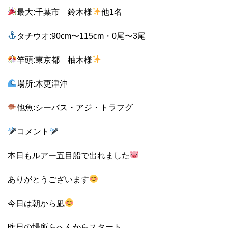
最大:千葉市 鈴木様
他1名
タチウオ:90cm〜115cm・0尾〜3尾
竿頭:東京都 柚木様
場所:木更津沖
他魚:シーバス・アジ・トラフグ
コメント
本日もルアー五目船で出れました
ありがとうございます
今日は朝から凪
昨日の場所らへんからスタート。