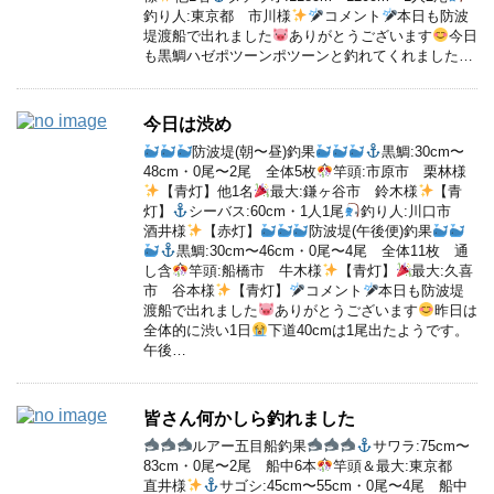
釣り人:東京都 市川様
コメント
本日も防波
堤渡船で出れました
ありがとうございます
今日
も黒鯛ハゼポツーンポツーンと釣れてくれました…
今日は渋め
防波堤(朝〜昼)釣果
黒鯛:30cm〜
48cm・0尾〜2尾 全体5枚
竿頭:市原市 栗林様
【青灯】他1名
最大:鎌ヶ谷市 鈴木様
【青
灯】
シーバス:60cm・1人1尾
釣り人:川口市
酒井様
【赤灯】
防波堤(午後便)釣果
黒鯛:30cm〜46cm・0尾〜4尾 全体11枚 通
し含
竿頭:船橋市 牛木様
【青灯】
最大:久喜
市 谷本様
【青灯】
コメント
本日も防波堤
渡船で出れました
ありがとうございます
昨日は
全体的に渋い1日
下道40cmは1尾出たようです。
午後…
皆さん何かしら釣れました
ルアー五目船釣果
サワラ:75cm〜
83cm・0尾〜2尾 船中6本
竿頭＆最大:東京都
直井様
サゴシ:45cm〜55cm・0尾〜4尾 船中