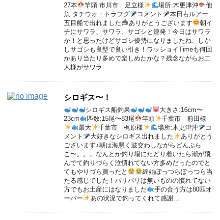
27本
竿頭:市川市 足立様
場所:木更津沖
他
魚:タチウオ・トラフグ
コメント
本日もルアー
五目船で出れました
ありがとうございます
朝イ
チにサワラ、サワラ、サゴシと連発！今日はサワラ
か！と思ったけどサゴシ優勢になりましたね、しか
しサゴシも良型で良い引き！ワッショイTimeも何回
かあり当たり多めで楽しめたかな？残念ながらお二
人様がサワラ…
シロギス〜！
シロギス船釣果
大きさ:16cm〜
23cm
匹数:15尾〜83尾
竿頭
千葉市 前田様
最大
千葉市 梶原様
場所:木更津沖
コ
メント
大好きなシロギス出れました
ありがとう
ございます♪朝は海悪く波交わしながらどんぶら
こ〜。。。なんとか釣り場にたどり着いたら潮が飛
んでて釣りづらく泣慣れてない方多めだったのでと
てもやりづら買ったと
終始ぽっつらぽっつら当
たる感じでした！バリバリは無いものの慣れてない
方でもお土産にはなりました
手の合う方は80匹オ
ーバー
あの状況で釣ってくれて感謝…