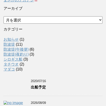
まさかのデカアジ
アーカイブ
ア
ー
カ
カテゴリー
イ
ブ
お知らせ
(1)
防波堤
(11)
防波堤(午後便)
(6)
防波堤(夜釣り)
(3)
シロギス船
(3)
タチウオ
(2)
マダコ
(10)
2020/07/16
出船予定
2026/08/09