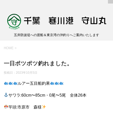
五井防波堤への渡船＆東京湾の沖釣りへご案内いたします
HOME
>
一日ポツポツ釣れました。
投稿日：
2023年10月5日
ルアー五目船釣果
サワラ:60cm〜85cm・0尾〜5尾 全体26本
竿頭:市原市 森様