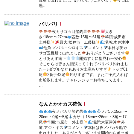
渡船で出れました。ありがとうございます
今日は
黒…
バリバリ
夜カサゴ五目船釣果
大き
さ:18cm〜27cm
匹数:15尾〜61尾
竿頭:成田市
土井様
最大:松戸市 工藤様
場所:木更津沖
他魚:メバル・シロギス
コメント
本日は夜カ
サゴ五目船で出れました
ありがとうございます
とりあえず南下
開始すぐに型見れ一安心
そこからは皆さん頑張ってくれてバリバリ釣れまし
たー♪ダブルなどもありお土産ありすぎ
トップ61
尾
2番手43尾
釣りすぎです。またご予約入れば
出船致します。チャレンジャーお待ちしてます。
…
なんとかオカズ確保
夜メバカサ船釣果
メバル:15cm〜
20cm・0尾〜5尾
カサゴ:15cm〜26cm・3尾〜17
尾
竿頭:市原市 外山様
場所:木更津沖
外
道:アジ・キス
コメント
本日は夜メバカサ船で
出れました。ありがとうございます開始からポツポ