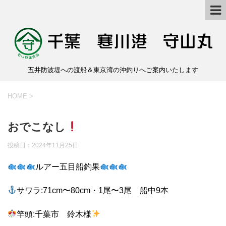
五井防波堤への渡船＆東京湾の沖釣りへご案内いたします
HOME
>
おでこなし
投稿日：
2024年11月25日
ルアー五目船釣果
サワラ:71cm〜80cm・1尾〜3尾 船中9本
竿頭:千葉市 鈴木様