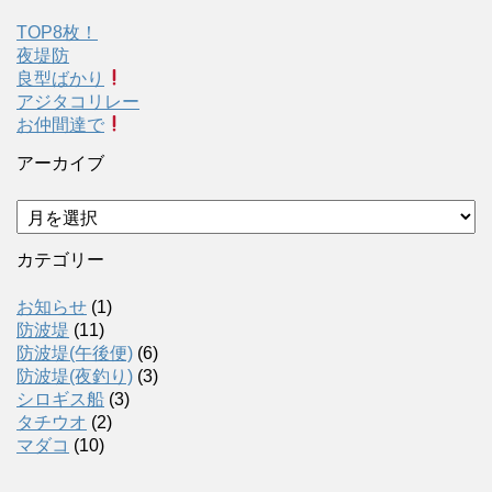
TOP8枚！
夜堤防
良型ばかり
アジタコリレー
お仲間達で
アーカイブ
ア
ー
カ
カテゴリー
イ
ブ
お知らせ
(1)
防波堤
(11)
防波堤(午後便)
(6)
防波堤(夜釣り)
(3)
シロギス船
(3)
タチウオ
(2)
マダコ
(10)