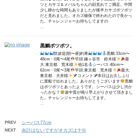
ツとカサゴ＆メバルちゃんの顔見れてご満足。中間
少し静かな時間もありましたが後半カサゴポツポツ
だと見れました。オカズ確保で終われたので良かっ
た。チャレンジャーお待ちしてますの
…
黒鯛ポツポツ。
防波堤(朝〜昼)釣果
黒鯛:33cm〜
48cm・0尾〜4尾
竿頭:鎌ヶ谷市 鈴木様
最
大:東京都 荒木様
他1名
シーバス:40cm〜
62cm・0尾〜3尾
竿頭:東京都 荒木様
最大:
東京都 犬井様
コメント
本日はお久しぶり
に渡船で出れました。ありがとうございます
黒鯛
はポツポツとあったようです。シーバスは少し渋か
ったかな？
途中雷が鳴り早上がりさせて頂きまし
た。チャレンジャーお待ちしてます。
…
PREV
シーバス77cm
NEXT
余計はないですがオカズは十分