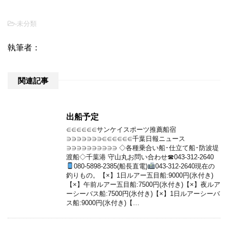
-未分類
執筆者：
関連記事
出船予定
∈∈∈∈∈∈サンケイスポーツ推薦船宿
∋∋∋∋∋∋∋∈∈∈∈∈∈千葉日報ニュース
∋∋∋∋∋∋∋∋∋∋ ◇各種乗合い船･仕立て船･防波堤
渡船◇千葉港 守山丸お問い合わせ☎043-312-2640
080-5898-2385(船長直電)
043-312-2640現在の
釣りもの。【×】1日ルアー五目船:9000円(氷付き)
【×】午前ルアー五目船:7500円(氷付き)【×】夜ルア
ーシーバス船:7500円(氷付き)【×】1日ルアーシーバ
ス船:9000円(氷付き)【…