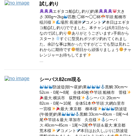
試し釣り
エギタコ船(試し釣り)釣果
大き
さ:300g〜2kg
匹数:◯杯〜◯◯杯
竿頭:船橋市
稲川様
場所:長浦沖
コメント
本日はエギタ
コ船(試し釣り)ででました。本チャンは6月1日から
なので試し釣り
ありがとうございます♪手前から
スタート
すぐに型見れポツポツ釣れてくれまし
た。余計な事は無かったですがどこでも型は見れこ
れからに期待です
明日から頑張りましょう
チャ
レンジャーお待ちしてます
…
シーバス82cm現る
防波堤(朝〜昼)釣果
黒鯛:30cm〜
52cm・0尾〜8尾 全体40枚
竿頭:船橋市 菅様
最大:横浜市 荻野様
シーバス:20cm〜
82cm・0尾〜10尾 全体51本
竿頭:大網白里市
一宮様
最大:東京都 柳本様
防波堤
(午後便)釣果
黒鯛:33cm〜40cm・0尾〜4
尾
竿頭＆最大:草加市 久住様
シーバ
ス:40cm〜45cm・1尾〜2尾
竿頭＆最大:東京都
荒木様
コメント
本日はお久しぶりに防波堤