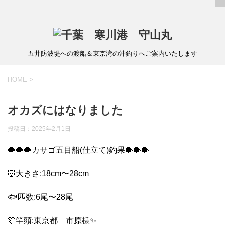
五井防波堤への渡船＆東京湾の沖釣りへご案内いたします
HOME
>
オカズにはなりました
投稿日：
2025年2月1日
🐡🐡🐡カサゴ五目船(仕立て)釣果🐡🐡🐡
🐷大きさ:18cm〜28cm
🐟匹数:6尾〜28尾
🎊竿頭:東京都 市原様✨