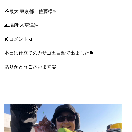
🎉最大:東京都 佐藤様✨
🌊場所:木更津沖
🎤コメント🎤
本日は仕立てのカサゴ五目船で出ました🐡
ありがとうございます😊