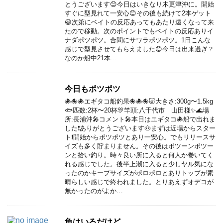
とうございます😊今日はいきなり木更津沖に。開始
すぐに型見れて一安心😊その後も続けて2本ゲット
😆次第にベイトの反応あってもあたり遠くなって来
たので移動。次のポイントでもベイトの反応ありイ
ナダポツポツ。合間にサワラポツポツ。1日こんな
感じで型見させてもらえました😊今日は出来過ぎ？
なのか船中21本…
今日もポツポツ
🐙🐙🐙エギタコ船釣果🐙🐙🐙🐷大きさ:300g〜1.5kg
🐟匹数:2杯〜20杯🎊竿頭:八千代市 山田様✨🌊場
所:長浦沖🎤コメント🎤本日はエギタコ🐙船で出れま
した❗️ありがとうございます🐽まずは近場からスター
ト❗️開始からポツポツとあり一安心。でもリリースサ
イズも多く貯まりません。その後はポツーンポツー
ンと拾い釣り。時々良い所に入ると何人か巻いてく
れる感じでした。後半上潮に入ると少しヤル気にな
ったのかキープサイズがポロポロとありトップが素
晴らしい感じで終われました。とりあえずオデコが
無かったのがよか…
魚はいるだけど。