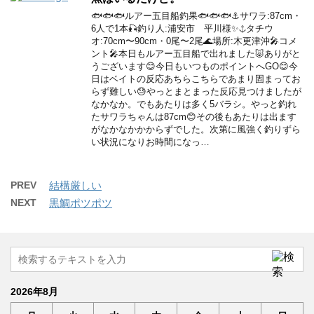
🐟🐟🐟ルアー五目船釣果🐟🐟🐟⚓️サワラ:87cm・
6人で1本🎣釣り人:浦安市 平川様✨⚓️タチウ
オ:70cm〜90cm・0尾〜2尾🌊場所:木更津沖🎤コメ
ント🎤本日もルアー五目船で出れました🐷ありがと
うございます😊今日もいつものポイントへGO😊今
日はベイトの反応あちらこちらであまり固まってお
らず難しい😓やっとまとまった反応見つけましたが
なかなか。でもあたりは多く5バラシ。やっと釣れ
たサワラちゃんは87cm😊その後もあたりは出ます
がなかなかかからずでした。次第に風強く釣りずら
い状況になりお時間になっ…
PREV
結構厳しい
NEXT
黒鯛ポツポツ
2026年8月