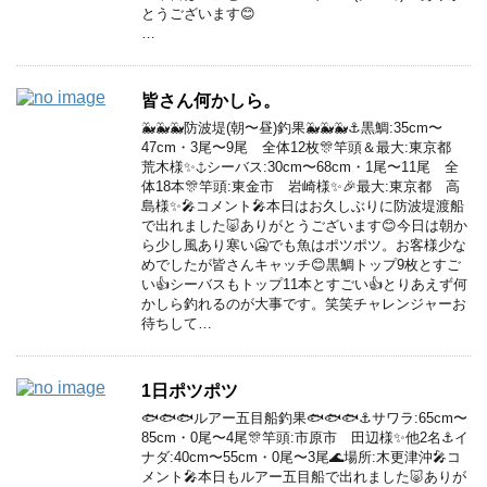
とうございます😊
…
皆さん何かしら。
🐳🐳🐳防波堤(朝〜昼)釣果🐳🐳🐳⚓️黒鯛:35cm〜
47cm・3尾〜9尾 全体12枚🎊竿頭＆最大:東京都
荒木様✨⚓️シーバス:30cm〜68cm・1尾〜11尾 全
体18本🎊竿頭:東金市 岩崎様✨🎉最大:東京都 高
島様✨🎤コメント🎤本日はお久しぶりに防波堤渡船
で出れました🐷ありがとうございます😊今日は朝か
ら少し風あり寒い🥶でも魚はポツポツ。お客様少な
めでしたが皆さんキャッチ😊黒鯛トップ9枚とすご
い👍シーバスもトップ11本とすごい👍とりあえず何
かしら釣れるのが大事です。笑笑チャレンジャーお
待ちして…
1日ポツポツ
🐟🐟🐟ルアー五目船釣果🐟🐟🐟⚓️サワラ:65cm〜
85cm・0尾〜4尾🎊竿頭:市原市 田辺様✨他2名⚓️イ
ナダ:40cm〜55cm・0尾〜3尾🌊場所:木更津沖🎤コ
メント🎤本日もルアー五目船で出れました🐷ありが