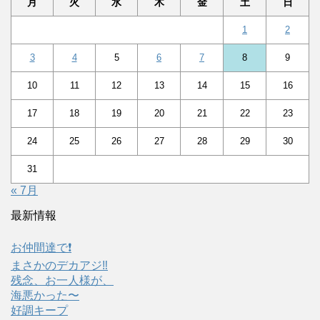
月
火
水
木
金
土
日
1
2
3
4
5
6
7
8
9
10
11
12
13
14
15
16
17
18
19
20
21
22
23
24
25
26
27
28
29
30
31
« 7月
最新情報
お仲間達で❗️
まさかのデカアジ‼️
残念、お一人様が、
海悪かった〜
好調キープ