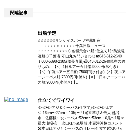
関連記事
出船予定
∈∈∈∈∈∈サンケイスポーツ推薦船宿
∋∋∋∋∋∋∋∈∈∈∈∈∈千葉日報ニュース
∋∋∋∋∋∋∋∋∋∋ ◇各種乗合い船･仕立て船･防波堤
渡船◇千葉港 守山丸お問い合わせ☎043-312-2640
📱080-5898-2385(船長直電)📠043-312-2640現在の釣
りもの。【×】1日ルアー五目船:9000円(氷付き)
【×】午前ルアー五目船:7500円(氷付き)【×】夜ルア
ーシーバス船:7500円(氷付き)【×】1日ルアーシーバ
ス船:9000円(氷付き)【…
仕立てでワイワイ
🐟🐟🐟アジ＆シーバス(仕立て)🐟🐟🐟⚓️ア
ジ:16cm〜27cm・10尾〜21尾🎊竿頭＆最大:越谷
市 佐藤様✨⚓️シーバス:52cm〜53cm・0尾〜1尾🎉
最大:越谷市 次山様✨🌊場所:木更津沖🎤コメント
🎤本日はアジとシーバスのリレー(仕立て)😊ありが