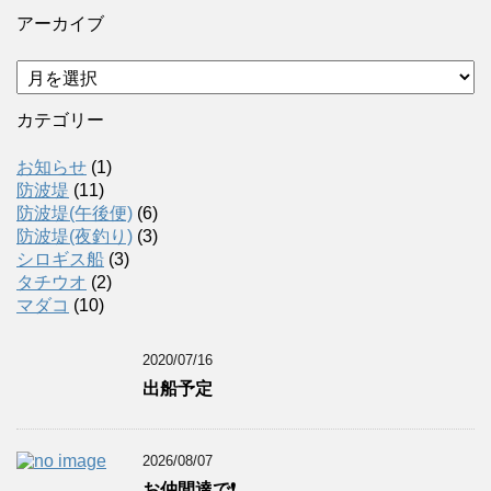
アーカイブ
ア
ー
カ
カテゴリー
イ
ブ
お知らせ
(1)
防波堤
(11)
防波堤(午後便)
(6)
防波堤(夜釣り)
(3)
シロギス船
(3)
タチウオ
(2)
マダコ
(10)
2020/07/16
出船予定
2026/08/07
お仲間達で❗️