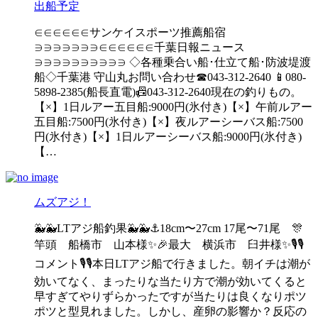
出船予定
∈∈∈∈∈∈サンケイスポーツ推薦船宿
∋∋∋∋∋∋∋∈∈∈∈∈∈千葉日報ニュース
∋∋∋∋∋∋∋∋∋∋ ◇各種乗合い船･仕立て船･防波堤渡
船◇千葉港 守山丸お問い合わせ☎043-312-2640 📱080-
5898-2385(船長直電)📠043-312-2640現在の釣りもの。
【×】1日ルアー五目船:9000円(氷付き)【×】午前ルアー
五目船:7500円(氷付き)【×】夜ルアーシーバス船:7500
円(氷付き)【×】1日ルアーシーバス船:9000円(氷付き)
【…
ムズアジ！
🐳🐳LTアジ船釣果🐳🐳⚓️18cm〜27cm 17尾〜71尾 🎊
竿頭 船橋市 山本様✨🎉最大 横浜市 臼井様✨🎙️🎙️
コメント🎙️🎙️本日LTアジ船で行きました。朝イチは潮が
効いてなく、まったりな当たり方で潮が効いてくると
早すぎてやりずらかったですが当たりは良くなりポツ
ポツと型見れました。しかし、産卵の影響か？反応の