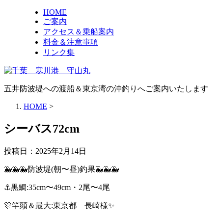
HOME
ご案内
アクセス＆乗船案内
料金＆注意事項
リンク集
五井防波堤への渡船＆東京湾の沖釣りへご案内いたします
HOME
>
シーバス72cm
投稿日：
2025年2月14日
🐳🐳🐳防波堤(朝〜昼)釣果🐳🐳🐳
⚓️黒鯛:35cm〜49cm・2尾〜4尾
🎊竿頭＆最大:東京都 長崎様✨