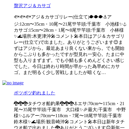
贅沢アジ＆カサゴ
🐟🐟🐟アジ＆カサゴリレー(仕立て)🐡🐡🐡⚓️ア
ジ:12cm〜35cm・10尾〜21尾🎊竿頭:千葉市 小池様✨⚓️
カサゴ:15cm〜28cm・1尾〜8尾🎊竿頭:千葉市 小林様
✨🌊場所:木更津沖🎤コメント🎤本日はアジ＆カサゴリ
レー(仕立て)で出ました。ありがとうございます😊ま
ずはアジから。最近あまり良くない東から。でも開始
からこぶりも多かったですが型見れ一安心。たまに中
型も入りまずまず。でも小鯖も多くめんどくさい感じ
でした。今日は終わり時間が早かった為早めにカサ
ゴ。まだ明るく少し苦戦しましたが暗くな…
ポツポツ釣れました
🐉🐉🐉タチウオ船釣果🐉🐉🐉⚓️エサ:70cm〜115cm・21
尾〜35尾🎊竿頭:千葉市 大口様✨🎉最大:千葉市 中野
様✨⚓️ルアー:70cm〜118cm・7尾〜18尾🎊竿頭:千葉市
鈴木様✨🌊場所:観音崎沖🎤コメント🎤本日は新年タチ
ウオ船で出れました🐉ありがとうございます😊新年一