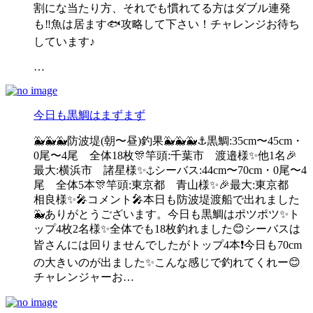
割にな当たり方、それでも慣れてる方はダブル連発
も‼️魚は居ます🐟攻略して下さい！チャレンジお待ち
しています♪
…
今日も黒鯛はまずまず
🐳🐳🐳防波堤(朝〜昼)釣果🐳🐳🐳⚓️黒鯛:35cm〜45cm・
0尾〜4尾 全体18枚🎊竿頭:千葉市 渡邉様✨他1名🎉
最大:横浜市 諸星様✨⚓️シーバス:44cm〜70cm・0尾〜4
尾 全体5本🎊竿頭:東京都 青山様✨🎉最大:東京都
相良様✨🎤コメント🎤本日も防波堤渡船で出れました
🐳ありがとうございます。今日も黒鯛はポツポツ✨ト
ップ4枚2名様✨全体でも18枚釣れました😊シーバスは
皆さんには回りませんでしたがトップ4本❗️今日も70cm
の大きいのが出ました✨こんな感じで釣れてくれー😊
チャレンジャーお…