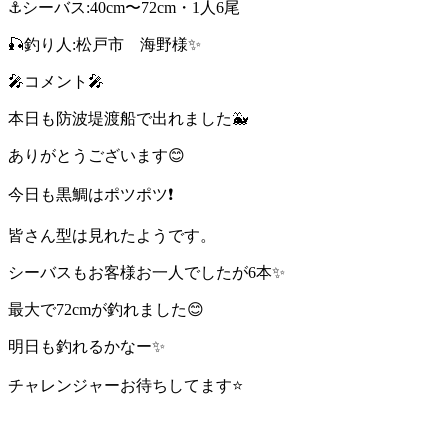
⚓️シーバス:40cm〜72cm・1人6尾
🎣釣り人:松戸市 海野様✨
🎤コメント🎤
本日も防波堤渡船で出れました🐳
ありがとうございます😊
今日も黒鯛はポツポツ❗️
皆さん型は見れたようです。
シーバスもお客様お一人でしたが6本✨
最大で72cmが釣れました😊
明日も釣れるかなー✨
チャレンジャーお待ちしてます⭐️