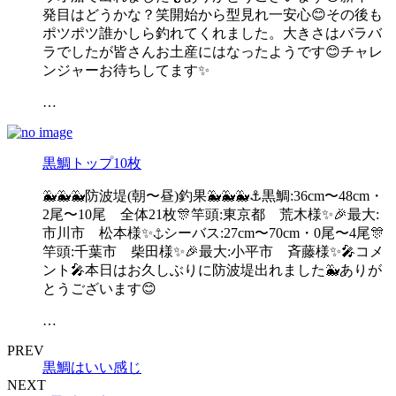
発目はどうかな？笑開始から型見れ一安心😊その後も
ポツポツ誰かしら釣れてくれました。大きさはバラバ
ラでしたが皆さんお土産にはなったようです😊チャレ
ンジャーお待ちしてます✨
…
黒鯛トップ10枚
🐳🐳🐳防波堤(朝〜昼)釣果🐳🐳🐳⚓️黒鯛:36cm〜48cm・
2尾〜10尾 全体21枚🎊竿頭:東京都 荒木様✨🎉最大:
市川市 松本様✨⚓️シーバス:27cm〜70cm・0尾〜4尾🎊
竿頭:千葉市 柴田様✨🎉最大:小平市 斉藤様✨🎤コメ
ント🎤本日はお久しぶりに防波堤出れました🐳ありが
とうございます😊
…
PREV
黒鯛はいい感じ
NEXT