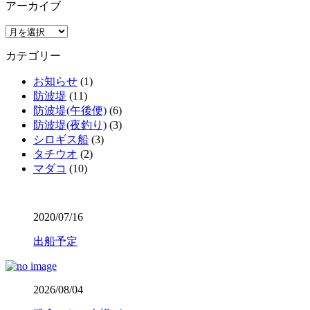
アーカイブ
ア
ー
カテゴリー
カ
イ
お知らせ
(1)
ブ
防波堤
(11)
防波堤(午後便)
(6)
防波堤(夜釣り)
(3)
シロギス船
(3)
タチウオ
(2)
マダコ
(10)
2020/07/16
出船予定
2026/08/04