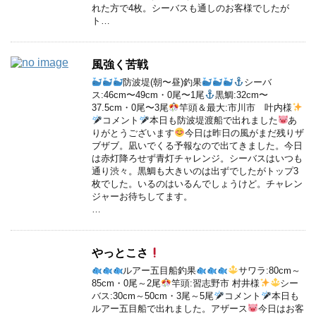
れた方で4枚。シーバスも通しのお客様でしたが
ト…
風強く苦戦
防波堤(朝〜昼)釣果
シーバ
ス:46cm〜49cm・0尾〜1尾
黒鯛:32cm〜
37.5cm・0尾〜3尾
竿頭＆最大:市川市 叶内様
コメント
本日も防波堤渡船で出れました
あ
りがとうございます
今日は昨日の風がまだ残りザ
ブザブ。凪いでくる予報なので出てきました。今日
は赤灯降ろせず青灯チャレンジ。シーバスはいつも
通り渋々。黒鯛も大きいのは出ずでしたがトップ3
枚でした。いるのはいるんでしょうけど。チャレン
ジャーお待ちしてます。
…
やっとこさ
ルアー五目船釣果
サワラ:80cm～
85cm・0尾～2尾
竿頭:習志野市 村井様
シー
バス:30cm～50cm・3尾～5尾
コメント
本日も
ルアー五目船で出れました。アザース
今日はお客