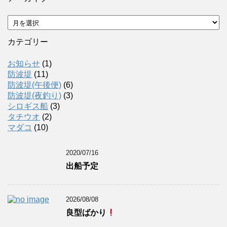
ア
ー
カ
カテゴリー
イ
ブ
お知らせ
(1)
防波堤
(11)
防波堤(午後便)
(6)
防波堤(夜釣り)
(3)
シロギス船
(3)
タチウオ
(2)
マダコ
(10)
2020/07/16
出船予定
2026/08/08
良型ばかり