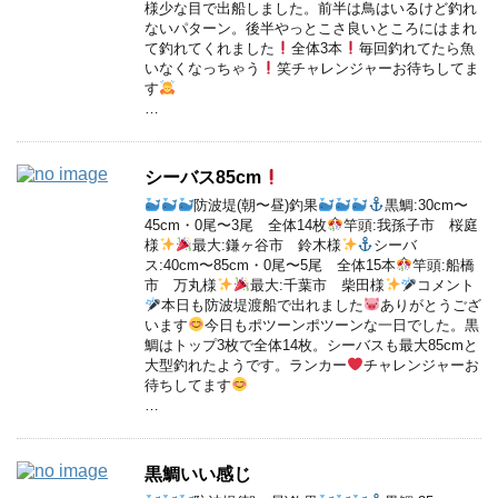
様少な目で出船しました。前半は鳥はいるけど釣れ
ないパターン。後半やっとこさ良いところにはまれ
て釣れてくれました
全体3本
毎回釣れてたら魚
いなくなっちゃう
笑チャレンジャーお待ちしてま
す
…
シーバス85cm
防波堤(朝〜昼)釣果
黒鯛:30cm〜
45cm・0尾〜3尾 全体14枚
竿頭:我孫子市 桜庭
様
最大:鎌ヶ谷市 鈴木様
シーバ
ス:40cm〜85cm・0尾〜5尾 全体15本
竿頭:船橋
市 万丸様
最大:千葉市 柴田様
コメント
本日も防波堤渡船で出れました
ありがとうござ
います
今日もポツーンポツーンな一日でした。黒
鯛はトップ3枚で全体14枚。シーバスも最大85cmと
大型釣れたようです。ランカー
チャレンジャーお
待ちしてます
…
黒鯛いい感じ