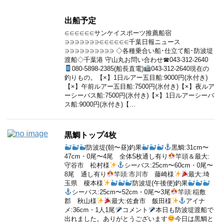
出船予定
∈∈∈∈∈∈サンケイスポーツ推薦船宿
∋∋∋∋∋∋∋∈∈∈∈∈∈千葉日報ニュース
∋∋∋∋∋∋∋∋∋∋ ◇各種乗合い船･仕立て船･防波堤
渡船◇千葉港 守山丸お問い合わせ☎043-312-2640
080-5898-2385(船長直電)
043-312-2640現在の
釣りもの。【×】1日ルアー五目船:9000円(氷付き)
【×】午前ルアー五目船:7500円(氷付き)【×】夜ルア
ーシーバス船:7500円(氷付き)【×】1日ルアーシーバ
ス船:9000円(氷付き)【…
黒鯛トップ4枚
防波堤(朝〜昼)釣果
黒鯛:31cm〜
47cm・0尾〜4尾 全体5枚通し有り
竿頭＆最大:
守谷市 松村様
シーバス:25cm〜60cm・0尾〜
8尾 通し有り
竿頭:市川市 藤崎様
最大:埼
玉県 榎本様
防波堤(午後便)釣果
シーバス:25cm〜52cm・0尾〜3尾
竿頭:稲敷
郡 秋山様
最大:佐倉市 飯田様
アイナ
メ:36cm・1人1尾
コメント
本日も防波堤渡船で
出れました。ありがとうございます
今日は黒鯛と