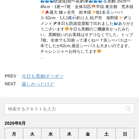
防波堤(朝〜昼)釣果
黒鯛:35cm〜
46cm・1尾〜7尾 全体31匹
竿頭:東京都 荒木様
最大:鎌ヶ谷市 鈴木様
他1名
シーバ
ス:62cm・1人1尾
釣り人:松戸市 海野様
コ
メント
本日も防波堤渡船で出れました
ありがと
うございます
今日も黒鯛のご機嫌良かったみた
い。黒鯛狙いのお客様はオデコなくでした。トップ
7枚。全体でも31枚って凄くねー？笑シーバスは一
本でしたが62cm,最近シーバスも大きいのでます。
チャレンジャーお待ちしてます
…
PREV
今日も黒鯛ポツポツ
NEXT
厳しかったけど
2026年8月
月
火
水
木
金
土
日