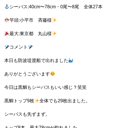
シーバス:40cm〜78cm・0尾〜8尾 全体27本
竿頭:小平市 斉藤様
最大:東京都 丸山様
コメント
本日も防波堤渡船で出れました
ありがとうございます
今日は黒鯛もシーバスもいい感じ？笑笑
黒鯛トップ9枚
全体でも29枚出ました。
シーバスも先ずまず。
トップ8本。最大78cmが釣れました。