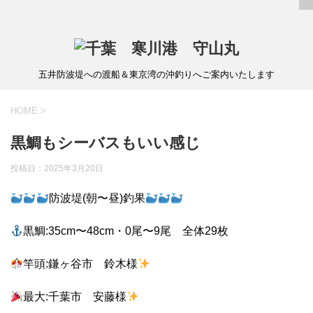
五井防波堤への渡船＆東京湾の沖釣りへご案内いたします
HOME
>
黒鯛もシーバスもいい感じ
投稿日：
2025年3月20日
防波堤(朝〜昼)釣果
黒鯛:35cm〜48cm・0尾〜9尾 全体29枚
竿頭:鎌ヶ谷市 鈴木様
最大:千葉市 安藤様