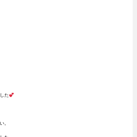
した
い。