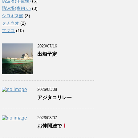
防波堤(午後便)
(6)
防波堤(夜釣り)
(3)
シロギス船
(3)
タチウオ
(2)
マダコ
(10)
2020/07/16
出船予定
2026/08/08
アジタコリレー
2026/08/07
お仲間達で