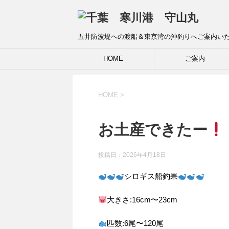
五井防波堤への渡船＆東京湾の沖釣りへご案内い
HOME
ご案内
HOME
>
お土産できたー
投稿日：
2026年4月18日
シロギス船釣果
大きさ:16cm〜23cm
匹数:6尾〜120尾