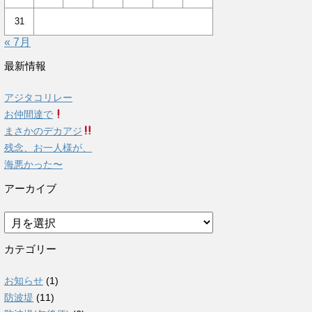
31
« 7月
最新情報
アジタコリレー
お仲間達で
まさかのデカアジ
残念、お一人様が、
海悪かった〜
アーカイブ
ア
ー
カ
カテゴリー
イ
ブ
お知らせ
(1)
防波堤
(11)