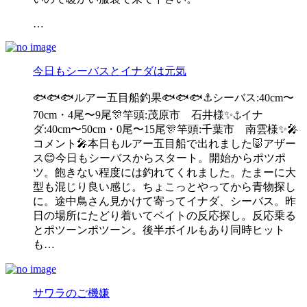
…
今日もシーバスとイナダは元気
🐟🐟🐟ルアー五目船釣果🐟🐟🐟⚓️シーバス:40cm〜
70cm・4尾〜9尾🎊竿頭:茂原市 石井様✨⚓️イナ
ダ:40cm〜50cm・0尾〜15尾🎊竿頭:千葉市 南雲様✨🎤
コメント🎤本日もルアー五目船で出れました🐷アザー
ス😊今日もシーバスからスタート。開始からポツポ
ツ。飽きない程度には釣れてくれました。たまーに大
型も混じり良い感じ。ちょこっとやってから青物探し
に。途中鳥さん見かけて寄ってイナダ、シーバス。昨
日の場所にたどり着いてベイトの反応探し。反応乗る
とポツーンポツーン。後半ボイルもあり同時ヒット
も…
サワラのご機嫌