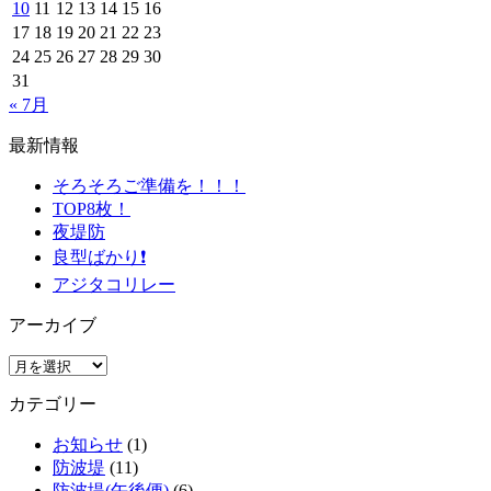
10
11
12
13
14
15
16
17
18
19
20
21
22
23
24
25
26
27
28
29
30
31
« 7月
最新情報
そろそろご準備を！！！
TOP8枚！
夜堤防
良型ばかり❗️
アジタコリレー
アーカイブ
ア
ー
カテゴリー
カ
イ
お知らせ
(1)
ブ
防波堤
(11)
防波堤(午後便)
(6)