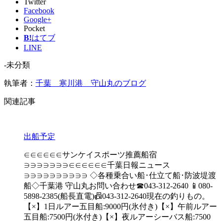
Twitter
Facebook
Google+
Pocket
B!
はてブ
LINE
-未分類
執筆者：
千葉 寒川港 守山丸のブログ
関連記事
出船予定
∈∈∈∈∈∈サンケイスポーツ推薦船宿
∋∋∋∋∋∋∋∈∈∈∈∈∈千葉日報ニュース
∋∋∋∋∋∋∋∋∋∋ ◇各種乗合い船･仕立て船･防波堤渡
船◇千葉港 守山丸お問い合わせ☎043-312-2640 📱080-
5898-2385(船長直電)📠043-312-2640現在の釣りもの。
【×】1日ルアー五目船:9000円(氷付き)【×】午前ルアー
五目船:7500円(氷付き)【×】夜ルアーシーバス船:7500