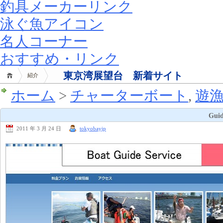
釣具メーカーリンク
泳ぐ魚アイコン
名人コーナー
おすすめ・リンク
東京湾展望台 新着サイト
紹介
ホーム
>
チャーターボート
,
遊
Guid
2011 年 3 月 24 日
tokyobayjp