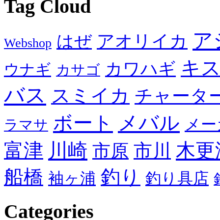
Tag Cloud
ア
アオリイカ
はぜ
Webshop
キ
カワハギ
ウナギ
カサゴ
バス
スミイカ
チャータ
メバル
ボート
メー
ラマサ
川崎
木更
富津
市川
市原
船橋
釣り
袖ヶ浦
釣り具店
Categories