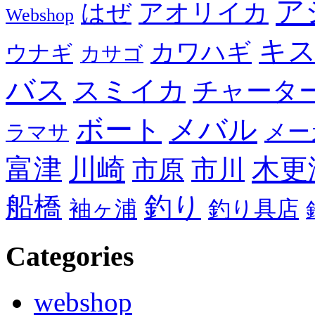
ア
アオリイカ
はぜ
Webshop
キ
カワハギ
ウナギ
カサゴ
バス
スミイカ
チャータ
メバル
ボート
メー
ラマサ
川崎
木更
富津
市川
市原
船橋
釣り
袖ヶ浦
釣り具店
Categories
webshop