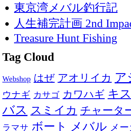
東京湾メバル釣行記
人生補完計画 2nd Impac
Treasure Hunt Fishing
Tag Cloud
ア
アオリイカ
はぜ
Webshop
キ
カワハギ
ウナギ
カサゴ
バス
スミイカ
チャータ
メバル
ボート
メー
ラマサ