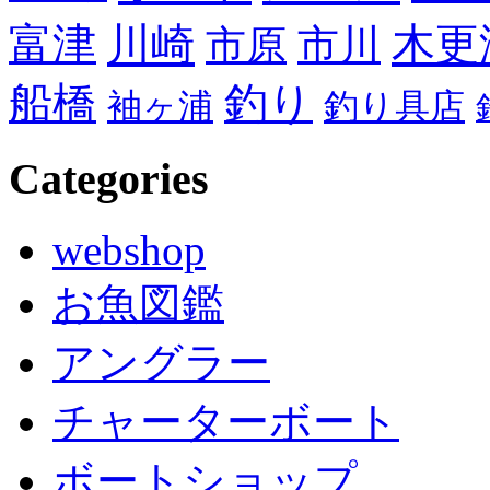
川崎
木更
富津
市川
市原
船橋
釣り
袖ヶ浦
釣り具店
Categories
webshop
お魚図鑑
アングラー
チャーターボート
ボートショップ