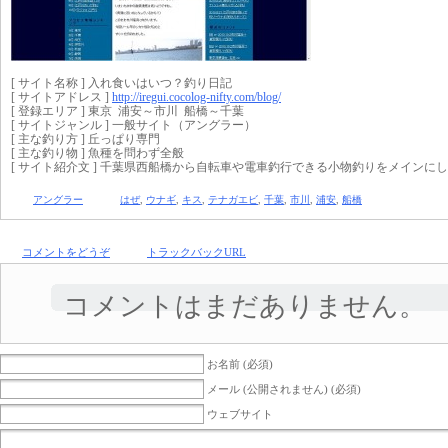
[ サイト名称 ] 入れ食いはいつ？釣り日記
[ サイトアドレス ]
http://iregui.cocolog-nifty.com/blog/
[ 登録エリア ] 東京 浦安～市川 船橋～千葉
[ サイトジャンル ] 一般サイト（アングラー）
[ 主な釣り方 ] 丘っぱり専門
[ 主な釣り物 ] 魚種を問わず全般
[ サイト紹介文 ] 千葉県西船橋から自転車や電車釣行できる小物釣りをメイン
アングラー
はぜ
,
ウナギ
,
キス
,
テナガエビ
,
千葉
,
市川
,
浦安
,
船橋
コメントをどうぞ
トラックバックURL
コメントはまだありません。
お名前 (必須)
メール (公開されません) (必須)
ウェブサイト