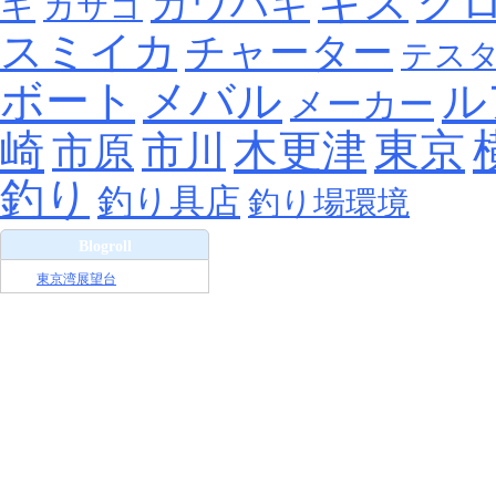
キス
ク
カワハギ
ギ
カサゴ
スミイカ
チャーター
テス
メバル
ボート
ル
メーカー
東京
崎
木更津
市川
市原
釣り
釣り具店
釣り場環境
Blogroll
東京湾展望台