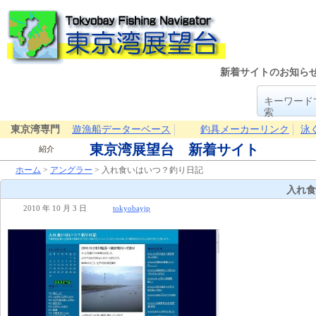
新着サイトのお知ら
キーワード
索
東京湾専門
遊漁船データーベース
釣具メーカーリンク
泳
東京湾展望台 新着サイト
紹介
ホーム
>
アングラー
> 入れ食いはいつ？釣り日記
入れ食
2010 年 10 月 3 日
tokyobayjp