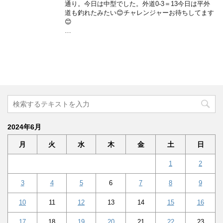
通り。今日は中型でした。外道0-3＝13今日は平外
道も釣れたみたい😊チャレンジャーお待ちしてます
😊
…
2024年6月
月
火
水
木
金
土
日
1
2
3
4
5
6
7
8
9
10
11
12
13
14
15
16
17
18
19
20
21
22
23