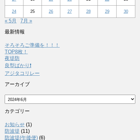
24
25
26
27
28
29
30
« 5月
7月 »
最新情報
そろそろご準備を！！！
TOP8枚！
夜堤防
良型ばかり❗️
アジタコリレー
アーカイブ
ア
ー
カ
カテゴリー
イ
ブ
お知らせ
(1)
防波堤
(11)
防波堤(午後便)
(6)