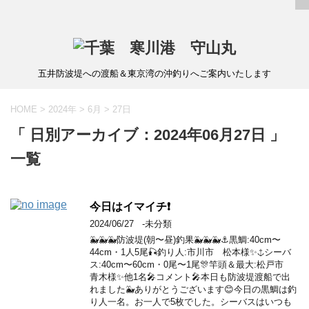
五井防波堤への渡船＆東京湾の沖釣りへご案内いたします
HOME
>
2024年
>
6月
>
27日
「 日別アーカイブ：2024年06月27日 」
一覧
今日はイマイチ❗️
2024/06/27
-未分類
🐳🐳🐳防波堤(朝〜昼)釣果🐳🐳🐳⚓️黒鯛:40cm〜
44cm・1人5尾🎣釣り人:市川市 松本様✨⚓️シーバ
ス:40cm〜60cm・0尾〜1尾🎊竿頭＆最大:松戸市
青木様✨他1名🎤コメント🎤本日も防波堤渡船で出
れました🐳ありがとうございます😊今日の黒鯛は釣
り人一名。お一人で5枚でした。シーバスはいつも