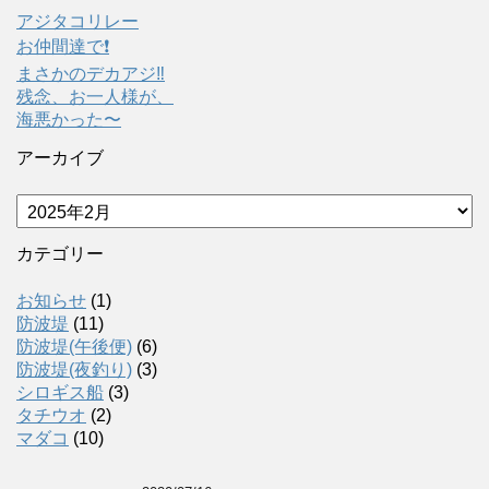
アジタコリレー
お仲間達で❗️
まさかのデカアジ‼️
残念、お一人様が、
海悪かった〜
アーカイブ
ア
ー
カ
カテゴリー
イ
ブ
お知らせ
(1)
防波堤
(11)
防波堤(午後便)
(6)
防波堤(夜釣り)
(3)
シロギス船
(3)
タチウオ
(2)
マダコ
(10)