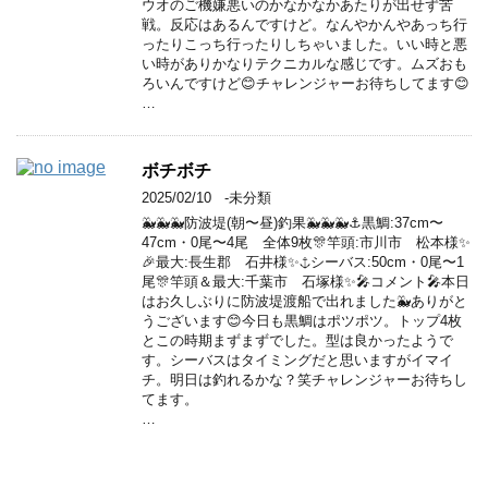
ウオのご機嫌悪いのかなかなかあたりが出せず苦
戦。反応はあるんですけど。なんやかんやあっち行
ったりこっち行ったりしちゃいました。いい時と悪
い時がありかなりテクニカルな感じです。ムズおも
ろいんですけど😊チャレンジャーお待ちしてます😊
…
ボチボチ
2025/02/10
-未分類
🐳🐳🐳防波堤(朝〜昼)釣果🐳🐳🐳⚓️黒鯛:37cm〜
47cm・0尾〜4尾 全体9枚🎊竿頭:市川市 松本様✨
🎉最大:長生郡 石井様✨⚓️シーバス:50cm・0尾〜1
尾🎊竿頭＆最大:千葉市 石塚様✨🎤コメント🎤本日
はお久しぶりに防波堤渡船で出れました🐳ありがと
うございます😊今日も黒鯛はポツポツ。トップ4枚
とこの時期まずまずでした。型は良かったようで
す。シーバスはタイミングだと思いますがイマイ
チ。明日は釣れるかな？笑チャレンジャーお待ちし
てます。
…