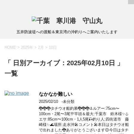
五井防波堤への渡船＆東京湾の沖釣りへご案内いたします
HOME
>
2025年
>
2月
>
10日
「 日別アーカイブ：2025年02月10日 」
一覧
なかなか難しい
2025/02/10
-未分類
🐉🐉🐉タチウオ船釣果🐉🐉🐉⚓️ルアー:75cm〜
100cm・2尾〜3尾🎊竿頭＆最大:千葉市 鈴木様✨⚓️
エサ:85cm〜100cm・1人5尾🎣釣り人:四街道市 藤
崎様✨🌊場所:走水沖🎤コメント🎤本日はタチウオ船
で出れました🐉ありがとうございます😊今日はタチ