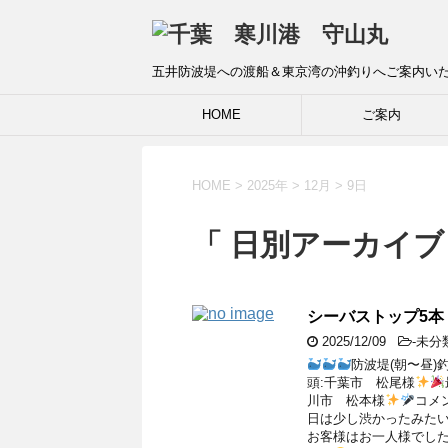
五井防波堤への渡船＆東京湾の沖釣りへご案内い
HOME
ご案内
HOME
>
2025年
>
12月
>
9日
「 日別アーカイブ：
シーバストップ5本
2025/12/09
-未分
防波堤(朝〜昼)
頭:千葉市 松尾様
川市 松本様
コメ
日は少し渋かったみた
お客様はお一人様でし