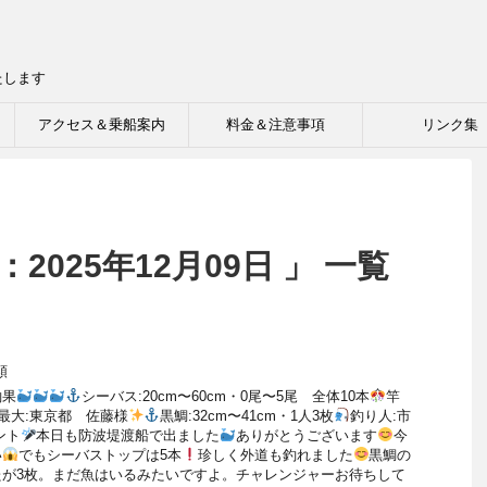
たします
アクセス＆乗船案内
料金＆注意事項
リンク集
2025年12月09日 」 一覧
類
釣果
シーバス:20cm〜60cm・0尾〜5尾 全体10本
竿
最大:東京都 佐藤様
黒鯛:32cm〜41cm・1人3枚
釣り人:市
ント
本日も防波堤渡船で出ました
ありがとうございます
今
い
でもシーバストップは5本
珍しく外道も釣れました
黒鯛の
たが3枚。まだ魚はいるみたいですよ。チャレンジャーお待ちして