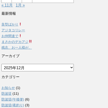
« 11月
1月 »
最新情報
良型ばかり
アジタコリレー
お仲間達で
まさかのデカアジ
残念、お一人様が、
アーカイブ
ア
ー
カ
カテゴリー
イ
ブ
お知らせ
(1)
防波堤
(11)
防波堤(午後便)
(6)
防波堤(夜釣り)
(3)