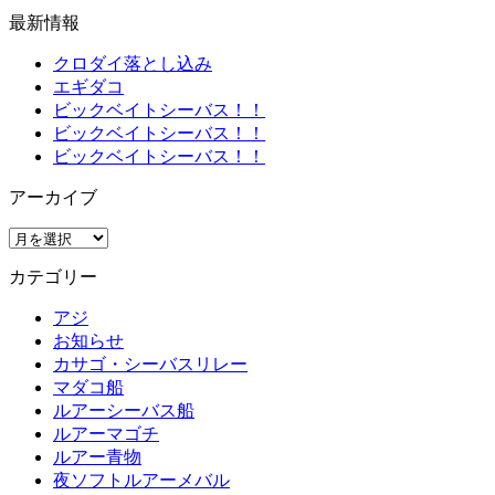
最新情報
クロダイ落とし込み
エギダコ
ビックベイトシーバス！！
ビックベイトシーバス！！
ビックベイトシーバス！！
アーカイブ
ア
ー
カテゴリー
カ
イ
アジ
ブ
お知らせ
カサゴ・シーバスリレー
マダコ船
ルアーシーバス船
ルアーマゴチ
ルアー青物
夜ソフトルアーメバル