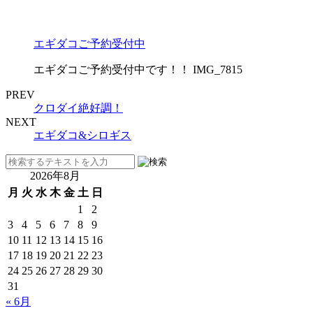
エギダコご予約受付中
エギダコご予約受付中です！！ IMG_7815
PREV
クロダイ絶好調！
NEXT
エギダコ&シロギス
2026年8月
月
火
水
木
金
土
日
1
2
3
4
5
6
7
8
9
10
11
12
13
14
15
16
17
18
19
20
21
22
23
24
25
26
27
28
29
30
31
« 6月