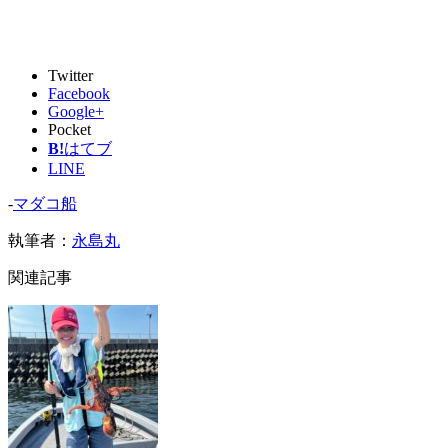
Twitter
Facebook
Google+
Pocket
B!
はてブ
LINE
-
マダコ船
執筆者：
永島丸
関連記事