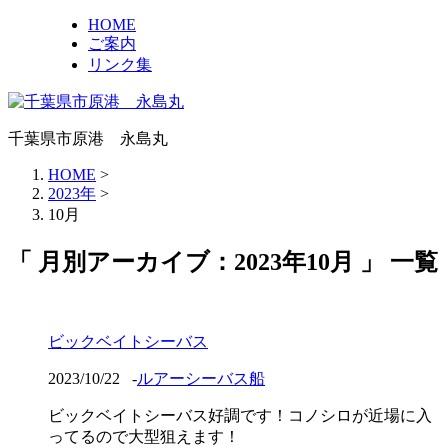
HOME
ご案内
リンク集
千葉県市原港 永島丸
HOME
>
2023年
>
10月
「 月別アーカイブ：2023年10月 」 一覧
ビックベイトシーバス
2023/10/22
-
ルアーシーバス船
ビックベイトシーバス好調です！コノシロが近場に入
ってるので大型狙えます！