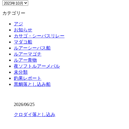
ア
ー
カテゴリー
カ
イ
アジ
ブ
お知らせ
カサゴ・シーバスリレー
マダコ船
ルアーシーバス船
ルアーマゴチ
ルアー青物
夜ソフトルアーメバル
未分類
釣果レポート
黒鯛落とし込み船
2026/06/25
クロダイ落とし込み