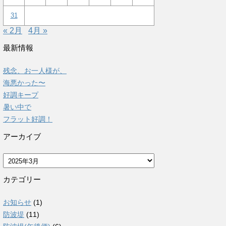
31
« 2月
4月 »
最新情報
残念、お一人様が、
海悪かった〜
好調キープ
暑い中で
フラット好調！
アーカイブ
ア
ー
カ
カテゴリー
イ
ブ
お知らせ
(1)
防波堤
(11)