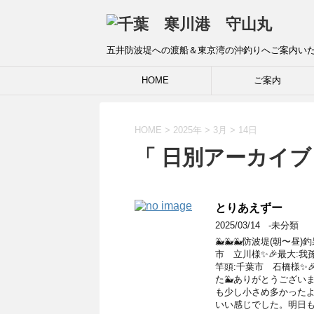
五井防波堤への渡船＆東京湾の沖釣りへご案内い
HOME
ご案内
HOME
>
2025年
>
3月
>
14日
「 日別アーカイブ：
とりあえずー
2025/03/14
-未分類
🐳🐳🐳防波堤(朝〜昼)釣
市 立川様✨🎉最大:我孫
竿頭:千葉市 石橋様✨
た🐳ありがとうござい
も少し小さめ多かったよ
いい感じでした。明日