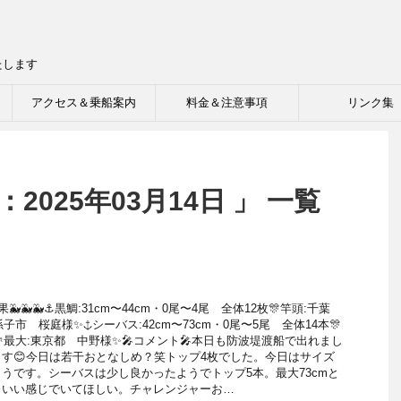
たします
アクセス＆乗船案内
料金＆注意事項
リンク集
2025年03月14日 」 一覧
果🐳🐳🐳⚓️黒鯛:31cm〜44cm・0尾〜4尾 全体12枚🎊竿頭:千葉
子市 桜庭様✨⚓️シーバス:42cm〜73cm・0尾〜5尾 全体14本🎊
最大:東京都 中野様✨🎤コメント🎤本日も防波堤渡船で出れまし
ます😊今日は若干おとなしめ？笑トップ4枚でした。今日はサイズ
うです。シーバスは少し良かったようでトップ5本。最大73cmと
もいい感じでいてほしい。チャレンジャーお…