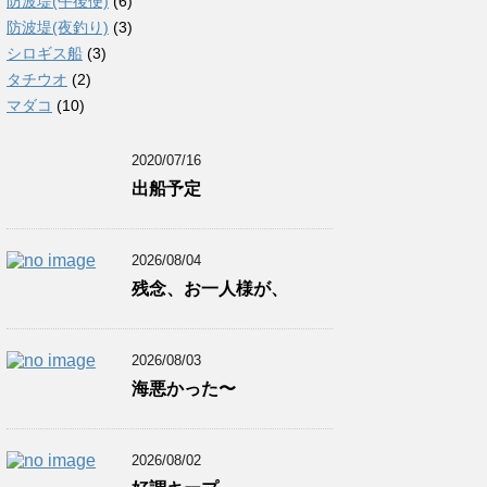
防波堤(午後便)
(6)
防波堤(夜釣り)
(3)
シロギス船
(3)
タチウオ
(2)
マダコ
(10)
2020/07/16
出船予定
2026/08/04
残念、お一人様が、
2026/08/03
海悪かった〜
2026/08/02