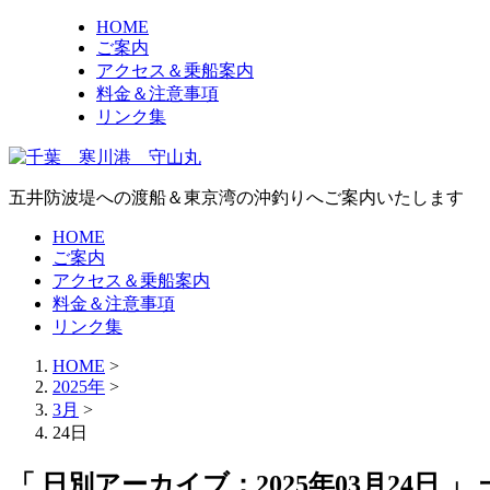
HOME
ご案内
アクセス＆乗船案内
料金＆注意事項
リンク集
五井防波堤への渡船＆東京湾の沖釣りへご案内いたします
HOME
ご案内
アクセス＆乗船案内
料金＆注意事項
リンク集
HOME
>
2025年
>
3月
>
24日
「 日別アーカイブ：2025年03月24日 」