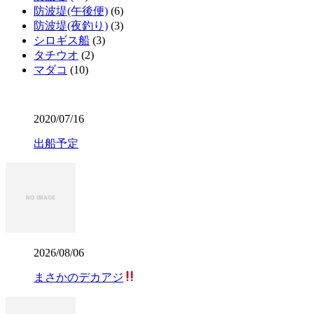
防波堤(午後便)
(6)
防波堤(夜釣り)
(3)
シロギス船
(3)
タチウオ
(2)
マダコ
(10)
2020/07/16
出船予定
2026/08/06
まさかのデカアジ