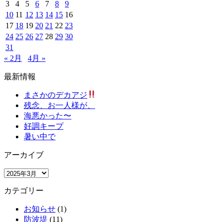
3
4
5
6
7
8
9
10
11
12
13
14
15
16
17
18
19
20
21
22
23
24
25
26
27
28
29
30
31
« 2月
4月 »
最新情報
まさかのデカアジ
残念、お一人様が、
海悪かった〜
好調キープ
暑い中で
アーカイブ
ア
ー
カテゴリー
カ
イ
お知らせ
(1)
ブ
防波堤
(11)