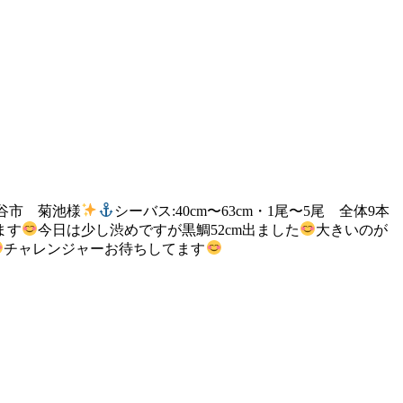
守谷市 菊池様
シーバス:40cm〜63cm・1尾〜5尾 全体9本
ます
今日は少し渋めですが黒鯛52cm出ました
大きいのが
チャレンジャーお待ちしてます