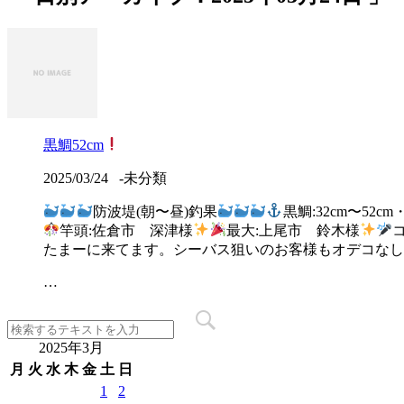
黒鯛52cm
2025/03/24
-未分類
防波堤(朝〜昼)釣果
黒鯛:32cm〜52c
竿頭:佐倉市 深津様
最大:上尾市 鈴木様
たまーに来てます。シーバス狙いのお客様もオデコなし
…
2025年3月
月
火
水
木
金
土
日
1
2