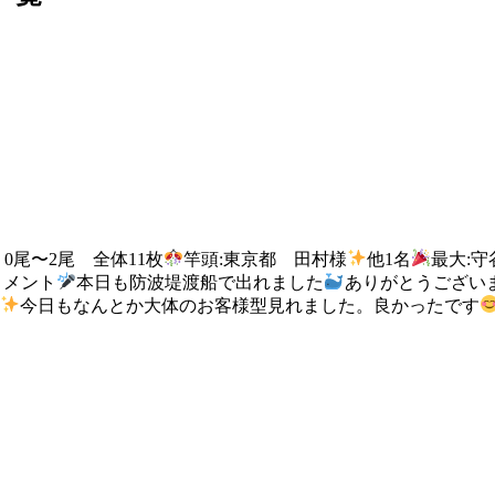
m・0尾〜2尾 全体11枚
竿頭:東京都 田村様
他1名
最大:
コメント
本日も防波堤渡船で出れました
ありがとうござい
今日もなんとか大体のお客様型見れました。良かったです